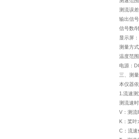
测速范围：0.0
测流误差：≤
输出信号：
信号数/转子转
显示屏：4
测量方式：
温度范围：-2
电源：DC8
三、测量
本仪器依据明
1.流速测
测流速时，由
V：测流时段
K：桨叶
C：流速