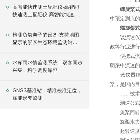
高智能快速测土配肥仪-高智能
螺旋桨
快速测土配肥仪-高智能快速测
中预定测点的
土配肥仪
螺旋桨式
检测负氧离子的设备-支持地图
该流速仪广
显示的景区生态环境监测站
政等行业进行
2025（万象推荐）
便携式流速
水库雨水情监测系统：双参同步
明渠中流速的
采集，科学调度库容
该仪器结构
桨，是国内目
GNSS基准站：精准校准定位，
二、技术
赋能形变监测
测速公式：V=
旋桨回转直径
旋桨水力螺距
起转速度V0: