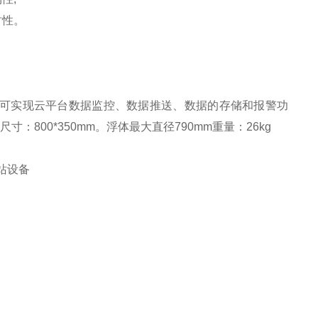
时性。
可实现云平台数据监控、数据推送、数据的存储和报警功
寸：800*350mm。浮体最大直径790mm重量：26kg
从站设备