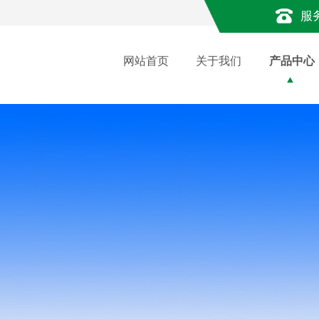
服
网站首页
关于我们
产品中心