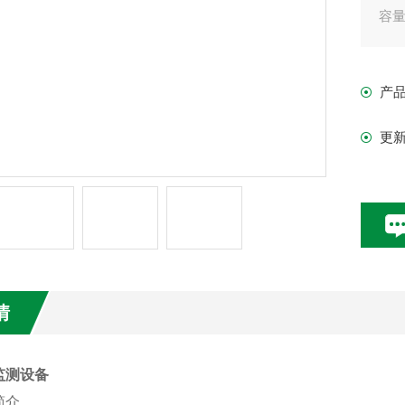
容
产
更
情
监测设备
简介