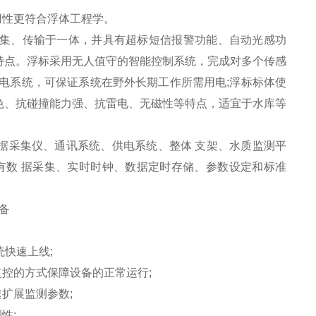
用性更符合浮体工程学。
集、传输于一体，并具有超标短信报警功能、自动光感功
特点。浮标采用无人值守的智能控制系统，完成对多个传感
电系统，可保证系统在野外长期工作所需用电;浮标标体使
色、抗碰撞能力强、抗雷电、无磁性等特点，适宜于水库等
、数据采集仪、通讯系统、供电系统、整体 支架、水质监测平
有数 据采集、实时时钟、数据定时存储、参数设定和标准
快速上线;
控的方式保障设备的正常运行;
扩展监测参数;
性;