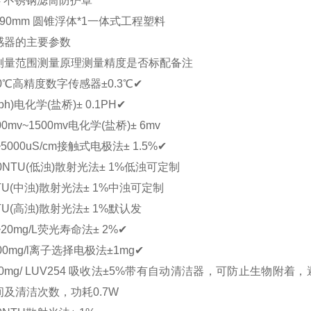
4 不锈钢滤筒防护罩
90mm 圆锥浮体*1一体式工程塑料
感器的主要参数
测量范围测量原理测量精度是否标配备注
50℃高精度数字传感器±0.3℃✔
(ph)电化学(盐桥)± 0.1PH✔
00mv~1500mv电化学(盐桥)± 6mv
5000uS/cm接触式电极法± 1.5%✔
0NTU(低浊)散射光法± 1%低浊可定制
NTU(中浊)散射光法± 1%中浊可定制
NTU(高浊)散射光法± 1%默认发
20mg/L荧光寿命法± 2%✔
00mg/l离子选择电极法±1mg✔
~500mg/ LUV254 吸收法±5%带有自动清洁器，可防止生
及清洁次数，功耗0.7W