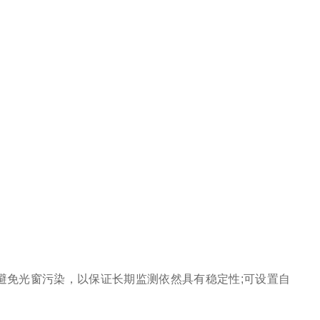
物附着，避免光窗污染，以保证长期监测依然具有稳定性;可设置自