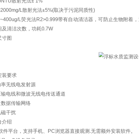
0NTU散射光法± 1%
2000mg/L散射光法±5%(取决于污泥同质性)
0~400ug/L荧光法R2>0.999带有自动清洁器，可防止生
及清洁次数，功耗0.7W
尺寸图
安装要求
功率无线电发射源
高压输电线和微波无线电传送通道
近数据传输网络
电磁干扰
台介绍
构软件平台，支持手机、PC浏览器直接观测.无需额外安装软件。