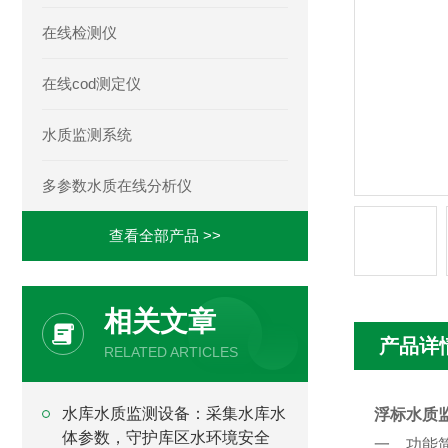
在线检测仪
在线cod测定仪
水质监测系统
多参数水质在线分析仪
查看全部产品 >>
相关文章
产品详
RELATED ARTICLES
水库水质监测设备：采集水库水
浮标水质
体参数，守护库区水环境安全
一、功能