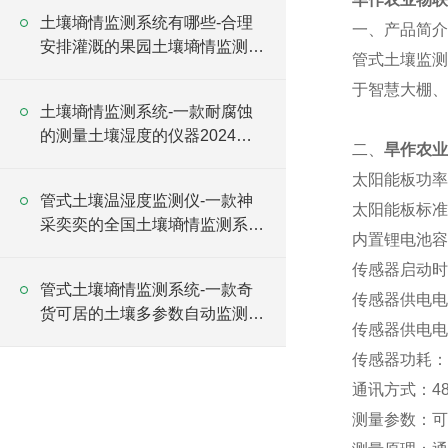
土壤墒情监测系统有哪些-合理
一、产品简介
安排灌溉的果园土壤墒情监测站
管式土壤监测
2024全+境+派+送
于智慧大棚、
土壤墒情监测系统-一款耐腐蚀
的测量土壤湿度的仪器2024全
二、
旱作农业
+境+派+送
太阳能板功率
管式土壤温湿度监测仪-一款神
太阳能板标准
采奕奕的全国土壤墒情监测系统
内置锂电池容量
#2023已更新
传感器启动时
管式土壤墒情监测系统-一款奇
传感器供电电
货可居的土壤多参数自动监测站
传感器供电电
#2023已更新
传感器功耗：0
通讯方式：485
测量参数：可