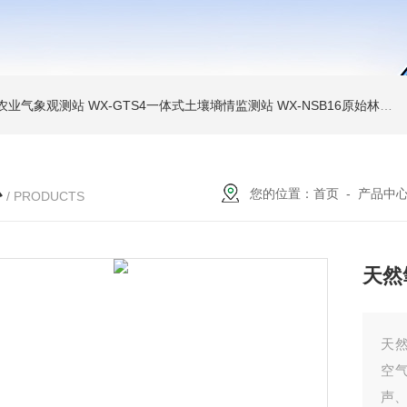
色农业气象观测站
WX-GTS4一体式土壤墒情监测站
WX-NSB16原始林区鸟类AI监测设备
心
您的位置：
首页
-
产品中
/ PRODUCTS
天然
天
空气
声