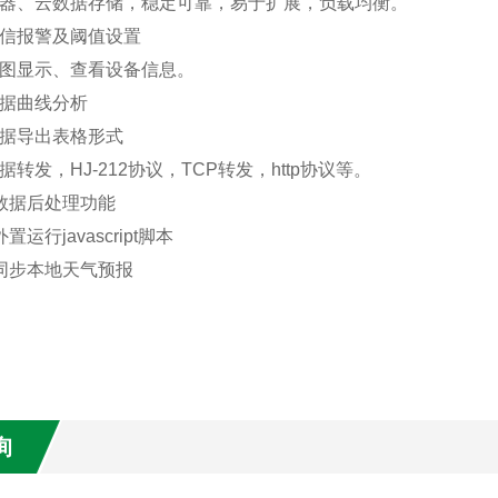
务器、云数据存储，稳定可靠，易于扩展，负载均衡。
短信报警及阈值设置
地图显示、查看设备信息。
数据曲线分析
数据导出表格形式
据转发，HJ-212协议，TCP转发，http协议等。
数据后处理功能
置运行javascript脚本
持同步本地天气预报
询