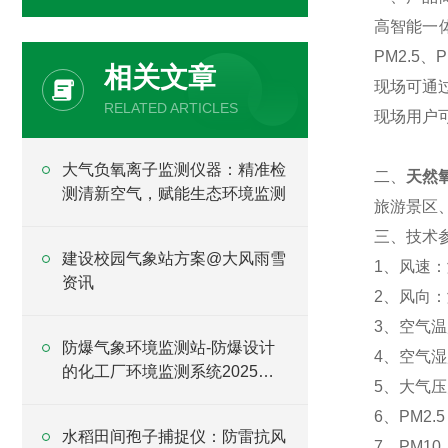
高智能一
PM2.
相关文章
现场可通
RELATED ARTICLES
现场用户
大气负氧离子监测仪器：精准检
二、
天然
测清新空气，赋能生态环境监测
旅游景区
三、技术
建设校园气象站方案@大风雨雪
1、风速：测
资讯
2、风向：测
3、空气温度
防爆气象环境监测站-防爆设计
4、空气湿度
的化工厂环境监测系统2025全
5、大气压力
+境+派+送
6、PM2.
水稻田间孢子捕捉仪：防雷抗风
7、PM10