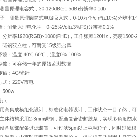
量原理电容式，30-120dB(±1.5dB)分辨率0.1db
子：测量原理圆筒式电极吸入式，0-10万个/cm³(±10%)分辨率1个
：测量原理电化学，0~25%Vol(±3%FS)分辨率0.1%
分辨率1920(RGB)×1080(FHD)，工作频率120Hz，亮度1500-25
：碳钢双立柱，可耐受15级强台风
境：温度-40℃-60℃，湿度0%-100%
据存储：可存储一年的原始监测数据
传输：4G/光纤
方式：220V市电
500w
特点
采用高集成模组化设计，标准化电器设计，工作状态一目了然，可
：主体结构采用2-3mm碳钢，配合复合密封胶条，实现多角度防水
：设备底部配备过滤装置，可过滤5μm以上尘埃粒子，同时过滤