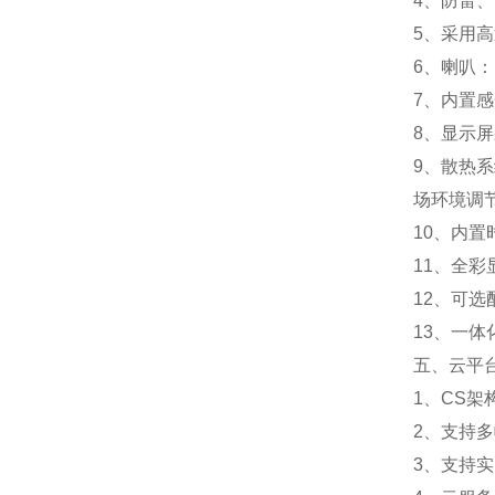
4、防雷
5、采用
6、喇叭
7、内置
8、显示屏
9、散热
场环境调
10、内
11、全
12、可
13、一
五、云平
1、CS
2、支持
3、支持