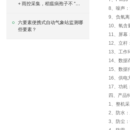
+ 雨控采集，稻瘟病孢子不 “漏
8、噪声：测
网”
9、负氧离
六要素便携式自动气象站监测哪
10、氧含量
些要素？
11、屏幕：
12、立杆
13、工作环
14、数
15、数据
16、供电
17、功耗：
四、产品
1、整机
2、防水
3、防尘