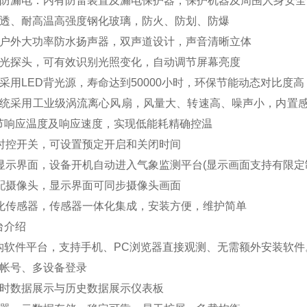
、防漏电：内有防雷装置及漏电保护器，保护机器及周围人身安全
高透、耐高温高强度钢化玻璃，防火、防划、防爆
：户外大功率防水扬声器，双声道设计，声音清晰立体
感光探头，可有效识别光照变化，自动调节屏幕亮度
采用LED背光源，寿命达到50000小时，环保节能动态对比度
系统采用工业级涡流离心风扇，风量大、转速高、噪声小，内置
节响应温度及响应速度，实现低能耗精确控温
置时控开关，可设置预定开启和关闭时间
彩显示界面，设备开机自动进入气象监测平台(显示画面支持有限定
选配摄像头，显示界面可同步摄像头画面
体化传感器，传感器一体化集成，安装方便，维护简单
台介绍
架构软件平台，支持手机、PC浏览器直接观测、无需额外安装软件
多帐号、多设备登录
实时数据展示与历史数据展示仪表板