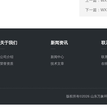
上一篇：
WX
下一篇：
WX
关于我们
新闻资讯
联
公司介绍
新闻中心
联
荣誉资质
技术文章
在
版权所有©2026 山东万象环境科