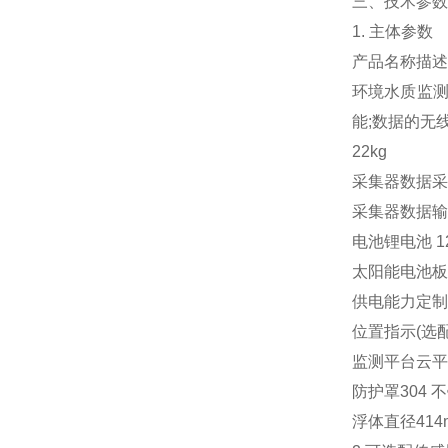
三、技术参数
1. 主体参数
产品名称描述
环境水质监
能;数据的无线
22kg
采集器数据采集
采集器数据输出
电池锂电池 12
太阳能电池板22
供电能力定制
位置指示(选配
监测平台云平
防护罩304
浮体直径414