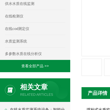
供水水质在线监测
在线检测仪
在线cod测定仪
水质监测系统
多参数水质在线分析仪
查看全部产品 >>
相关文章
产品详情
RELATED ARTICLES
在线水质监测系统设备：智能分
浮标式水质监