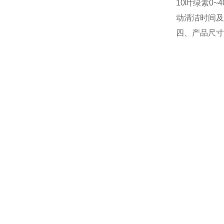
10叶绿素0
动清洁时间及
四、产品尺寸