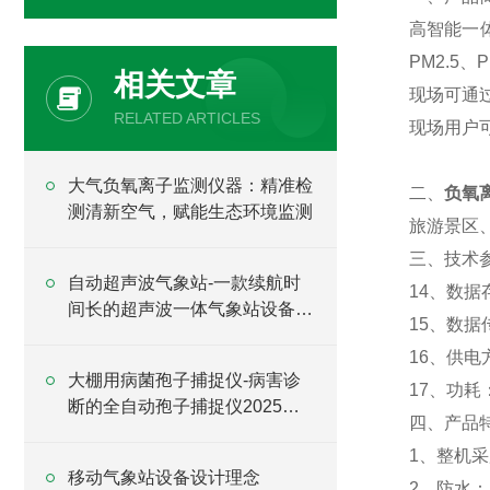
高智能一
PM2.
相关文章
现场可通
RELATED ARTICLES
现场用户
大气负氧离子监测仪器：精准检
二、
负氧
测清新空气，赋能生态环境监测
旅游景区
三、技术
自动超声波气象站-一款续航时
14、数
间长的超声波一体气象站设备
15、数据
2024全+境+派+送
16、供电
大棚用病菌孢子捕捉仪-病害诊
17、功耗：
断的全自动孢子捕捉仪2025全
四、产品
+境+派+送
1、整机
移动气象站设备设计理念
2、防水