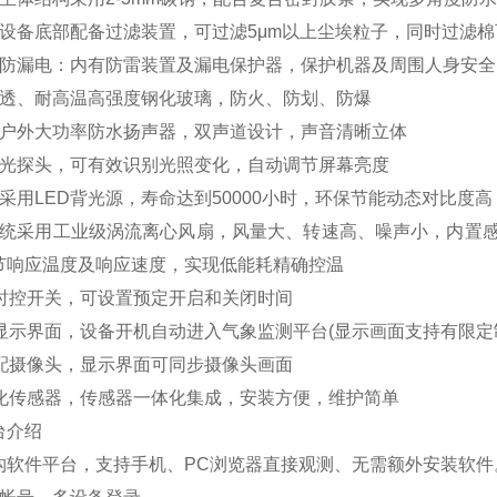
：设备底部配备过滤装置，可过滤5μm以上尘埃粒子，同时过滤
、防漏电：内有防雷装置及漏电保护器，保护机器及周围人身安全
高透、耐高温高强度钢化玻璃，防火、防划、防爆
：户外大功率防水扬声器，双声道设计，声音清晰立体
感光探头，可有效识别光照变化，自动调节屏幕亮度
采用LED背光源，寿命达到50000小时，环保节能动态对比度
系统采用工业级涡流离心风扇，风量大、转速高、噪声小，内置
节响应温度及响应速度，实现低能耗精确控温
置时控开关，可设置预定开启和关闭时间
彩显示界面，设备开机自动进入气象监测平台(显示画面支持有限定
选配摄像头，显示界面可同步摄像头画面
体化传感器，传感器一体化集成，安装方便，维护简单
台介绍
架构软件平台，支持手机、PC浏览器直接观测、无需额外安装软件