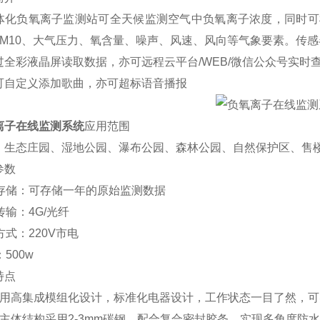
体化负氧离子监测站可全天候监测空气中负氧离子浓度，同时可
5、PM10、大气压力、氧含量、噪声、风速、风向等气象要素。
过全彩液晶屏读取数据，亦可远程云平台/WEB/微信公众号实时
可自定义添加歌曲，亦可超标语音播报
离子在线监测系统
应用范围
、生态庄园、湿地公园、瀑布公园、森林公园、自然保护区、售
参数
据存储：可存储一年的原始监测数据
传输：4G/光纤
方式：220V市电
500w
特点
采用高集成模组化设计，标准化电器设计，工作状态一目了然，可
：主体结构采用2-3mm碳钢，配合复合密封胶条，实现多角度防水