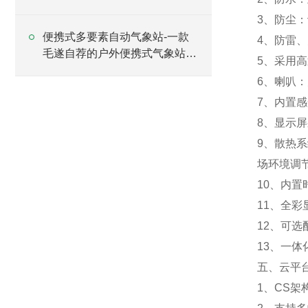
3、防尘
便携式多要素自动气象站-一款
4、防雷
毛遂自荐的户外便携式气象站
5、采用
#2023已更新
6、喇叭
7、内置
8、显示屏
9、散热
场环境调
10、内
11、全
12、可
13、一
五、云平
1、CS