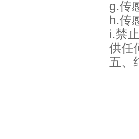
g.
h.
i.
供任
五、