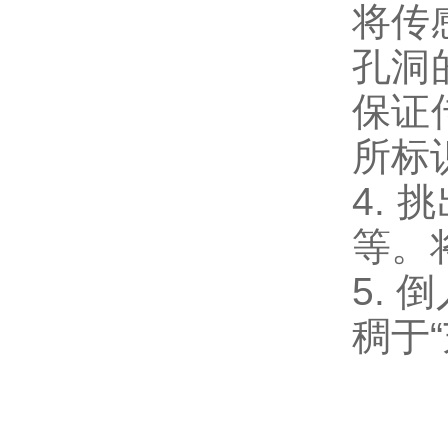
将传
孔洞
保证
所标
4.
等。
5.
稠于