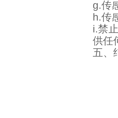
g.
h.
i.
供任
五、