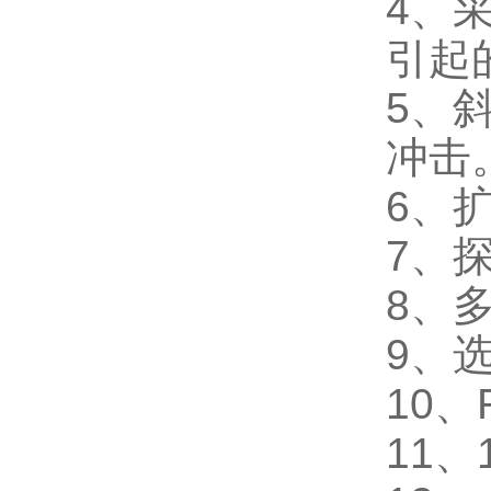
4、
引起
5、
冲击
6、
7、
8、
9、
10、
11、