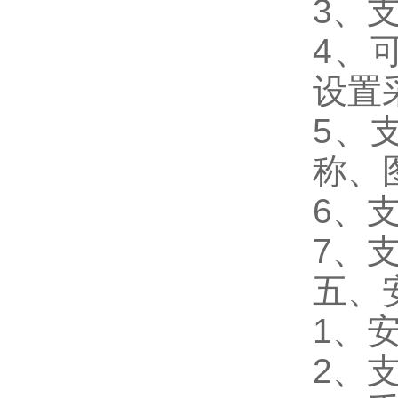
3、支
4、
设置
5、
称、
6、
7、支
五、
1、
2、