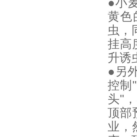
●小麦
黄色
虫，
挂高
升诱
●另
控制
头"
顶部
业，