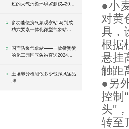
●小麦
过的大气污染环境监测仪#2022
已更新
对黄
多功能便携气象观察站-马到成
具，
功六要素一体化微型气象站
#2023已更新
根据
国产防爆气象站——一款赞赞赞
悬挂
的化工园区气象站直送2024全
+境+派+送
触距
土壤养分检测仪多少钱@风途品
●另
牌
控制
头"
转至