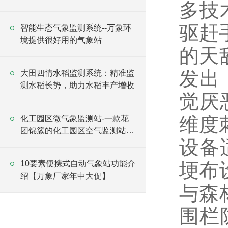
多技
格｝@风途科技
驱赶手
智能生态气象监测系统--万象环
境提供很好用的气象站
的天
发出 
大田四情水稻监测系统：精准监
测水稻长势，助力水稻丰产增收
觉厌
维度
化工园区微气象监测站-一款花
团锦簇的化工园区空气监测站
设备
#2023已更新
10要素便携式自动气象站功能介
埂布
绍【万象厂家年中大促】
与森
围栏