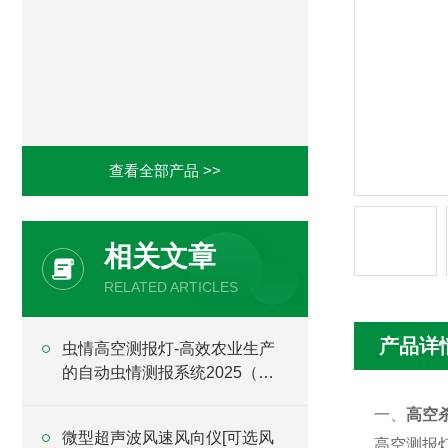
查看全部产品 >>
相关文章
RELATED ARTICLES
产品详
虫情高空测报灯-高效农业生产
的自动虫情测报系统2025（万
象推荐）
一、
高空
微型超声波风速风向仪[可选风
高空测报