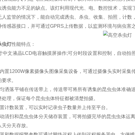
虫诱虫能力不足的缺点。该灯利用现代光、电、数控技术，实现
无人监管的情况下，能自动完成诱虫、杀虫、收集、拍照，计数
种传感器接口，并可通过GPRS上传数据，以监测环境与病虫害
杀虫灯
性能特点：
寸中文液晶LCD电容触摸屏操作;可分时段设置和控制，自动拍照和
。
灯内置1200W像素摄像头图像采集设备，可通过摄像头实时采
的要求。
均匀洒落平铺在传送带上，传送带可将所有诱集的昆虫虫体准确
整处理，保证每个昆虫虫体特征都被清楚拍摄。
内置计数装置，可以实时记录虫子数量并上传至平台。
自动清扫和昆虫虫体分天储存装置，可将拍摄完毕的昆虫虫体运离拍
八天分天存放。
仪器和数据报警参数可通过网络远程上传到远程服务器中，方便维