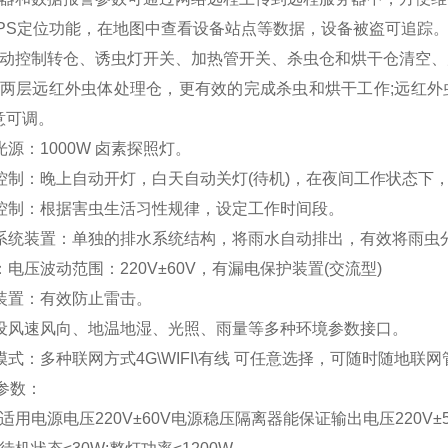
GPS定位功能，在地图中查看设备站点等数据，设备被盗可追踪
手动控制转仓、诱虫灯开关、加热管开关、杀虫仓和烘干仓清空
下两层远红外虫体处理仓，更有效的完成杀虫和烘干工作;远红外虫
意可调。
光源：1000W 卤素探照灯。
控控制：晚上自动开灯，白天自动关灯(待机)，在夜间工作状态下
段控制：根据害虫生活习性规律，设定工作时间段。
控系统装置：单独的排水系统结构，将雨水自动排出，有效将雨虫
：电压波动范围：220V±60V，有漏电保护装置(交流型)
雷装置：有效防止雷击。
增设风速风向、地温地湿、光照、雨量等多种环境参数接口。
模式：多种联网方式4G\WIFI\有线 可任意选择，可随时随地联
参数：
适用电源电压220V±60V电源稳压隔离器能保证输出电压220V±