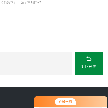
拉伯数字），如：三加四=7
返回列表
您好！欢迎前来咨询，很高兴为您
15666889815
在线交流
服务，请问您要咨询什么问题呢？