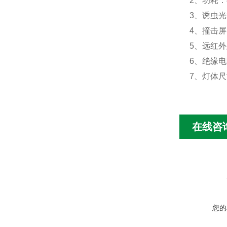
2、功耗：
3、诱虫光
4、撞击屏
5、远红外
6、绝缘电阻
7、灯体尺寸
在线咨
您的