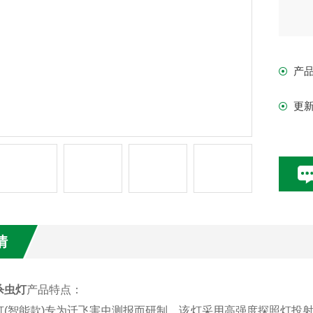
产
更
情
杀虫灯
产品特点：
灯(智能款)专为迁飞害虫测报而研制，该灯采用高强度探照灯投射