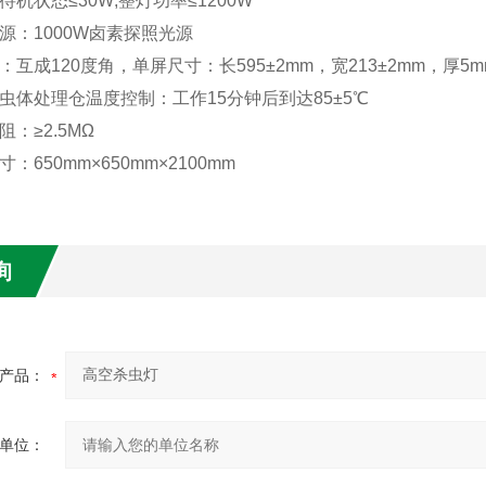
待机状态≤30W;整灯功率≤1200W
源：1000W卤素探照光源
：互成120度角，单屏尺寸：长595±2mm，宽213±2mm，厚5m
虫体处理仓温度控制：工作15分钟后到达85±5℃
：≥2.5MΩ
：650mm×650mm×2100mm
询
产品：
单位：