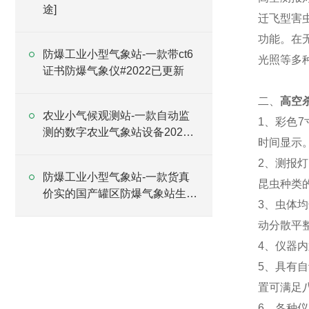
途]
迁飞型害
功能。在
防爆工业小型气象站-一款带ct6
光照等多
证书防爆气象仪#2022已更新
二、
高空
农业小气候观测站-一款自动监
1、彩色7
测的数字农业气象站设备2025
时间显示
全+境+派+送
2、测报
防爆工业小型气象站-一款货真
昆虫种类
价实的国产罐区防爆气象站生产
3、虫体
#2024已更新
动分散平
4、仪器
5、具有
置可满足
6、各种