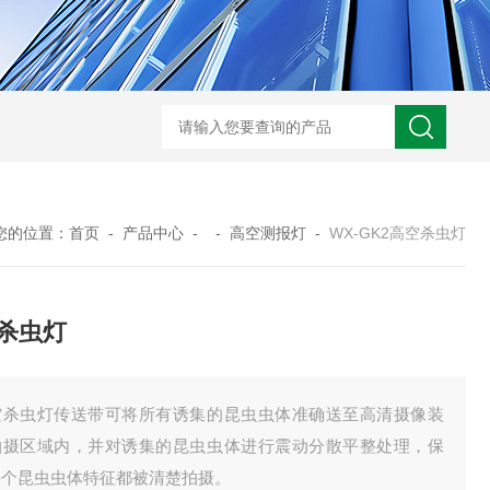
WX-WMSM微型多参数水质监测站
WX-BN20能见度监测仪
WX-H
您的位置：
首页
-
产品中心
- -
高空测报灯
-
WX-GK2高空杀虫灯
杀虫灯
空杀虫灯传送带可将所有诱集的昆虫虫体准确送至高清摄像装
拍摄区域内，并对诱集的昆虫虫体进行震动分散平整处理，保
每个昆虫虫体特征都被清楚拍摄。