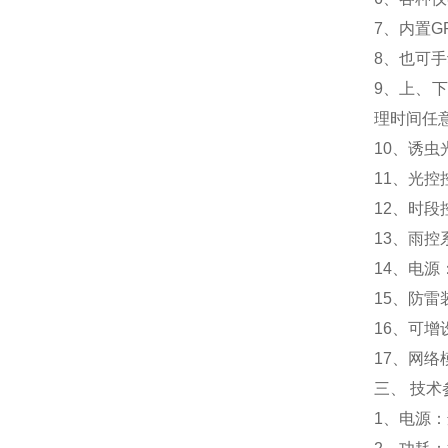
7、内置
8、也可
9、上、
理时间任
10、诱虫
11、光
12、时
13、雨
14、电源
15、防
16、可
17、网络
三、 技术
1、电源：