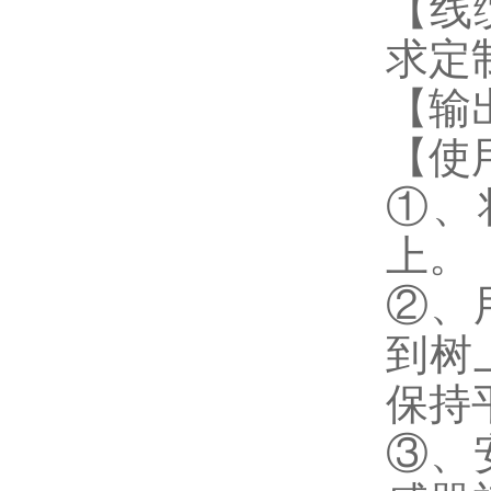
【线
求定
【输出
【使
①、
上。
②、
到树
保持
③、