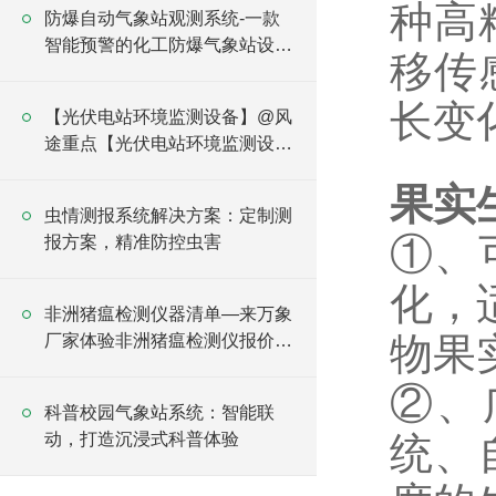
种高
防爆自动气象站观测系统-一款
智能预警的化工防爆气象站设备
移传
2025全+境+派+送
长变
【光伏电站环境监测设备】@风
途重点【光伏电站环境监测设
备】厂家现货
果实
虫情测报系统解决方案：定制测
①、
报方案，精准防控虫害
化，
非洲猪瘟检测仪器清单—来万象
物果
厂家体验非洲猪瘟检测仪报价方
案
②、
科普校园气象站系统：智能联
动，打造沉浸式科普体验
统、