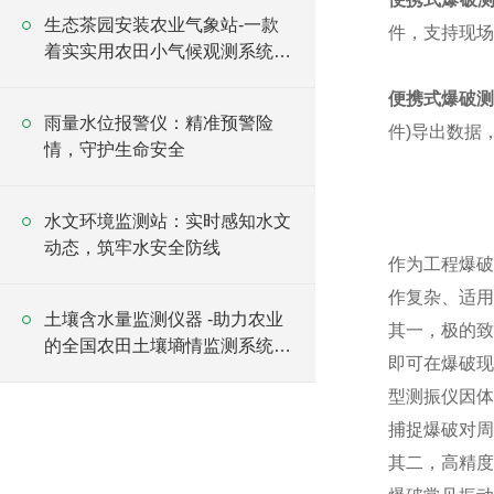
生态茶园安装农业气象站-一款
件，支持现场
着实实用农田小气候观测系统
#2023已更新
便携式爆破
雨量水位报警仪：精准预警险
件)导出数据
情，守护生命安全
水文环境监测站：实时感知水文
动态，筑牢水安全防线
作为工程爆破
作复杂、适用
土壤含水量监测仪器 -助力农业
其一，极的致
的全国农田土壤墒情监测系统
即可在爆破现
2024全+境+派+送
型测振仪因体
捕捉爆破对周
其二，高精度