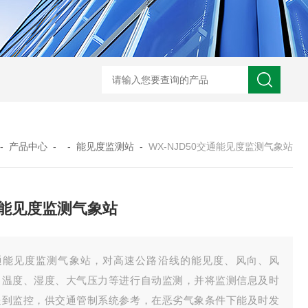
WX-WMSM微型多参数水质监测站
WX-BN20能见度监测仪
WX-H
-
产品中心
- -
能见度监测站
-
WX-NJD50交通能见度监测气象站
能见度监测气象站
通能见度监测气象站，对高速公路沿线的能见度、风向、风
、温度、湿度、大气压力等进行自动监测，并将监测信息及时
送到监控，供交通管制系统参考，在恶劣气象条件下能及时发