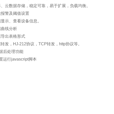
务器、云数据存储，稳定可靠，易于扩展，负载均衡。
信报警及阈值设置
图显示、查看设备信息。
据曲线分析
据导出表格形式
转发，HJ-212协议，TCP转发，http协议等。
数据后处理功能
运行javascript脚本