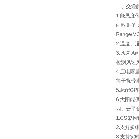
二、
交通
1.能见
向散射的脉
Range(M
2.温度
3.风速
检测风速
4.压电
等干扰带
5.标配G
6.太阳
四、云平
1.CS
2.支持多
3.支持