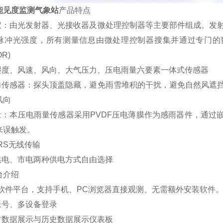
能见度监测气象站
产品特点
度仪：由光发射器、光接收器及微处理控制器等主要部件组成。发
冲光强度，所有测量信息由微处理控制器搜集并通过专门的数学模型算法转
OR)
、湿度、风速、风向、大气压力、压电雨量六要素一体式传感器
风向传感器：探头顶盖隐藏，避免雨雪堆积的干扰，避免自然风遮
风向
雨量：本压电雨量传感器采用PVDF压电薄膜作为感雨器件，通过
来误触发。
PRS无线传输
能供电、市电两种供电方式自由选择
台介绍
架构软件平台，支持手机、PC浏览器直接观测、无需额外安装软件
帐号、多设备登录
实时数据展示与历史数据展示仪表板