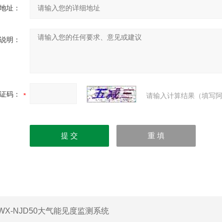
地址：
说明：
证码：
请输入计算结果（填写阿
WX-NJD50大气能见度监测系统