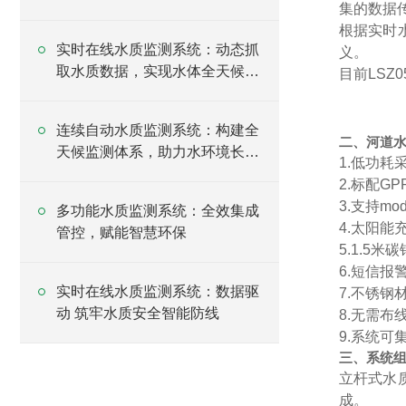
集的数据
理
根据实时
实时在线水质监测系统：动态抓
义。
取水质数据，实现水体全天候监
目前LS
测
连续自动水质监测系统：构建全
二、
河道
天候监测体系，助力水环境长效
1.低功耗
治理
2.标配G
3.支持mo
多功能水质监测系统：全效集成
4.太阳能
管控，赋能智慧环保
5.1.5米
6.短信
实时在线水质监测系统：数据驱
7.
不锈钢
动 筑牢水质安全智能防线
8.无需
9.系统
三、系统
立杆式水
成。