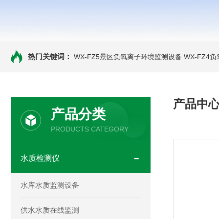
热门关键词：
WX-FZ5景区负氧离子环境监测设备
WX-FZ4
产品中
产品分类
PRODUCTS CATEGORY
水质检测仪
水库水质监测设备
供水水质在线监测