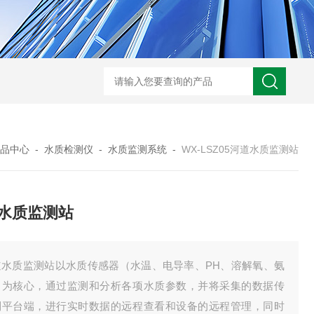
WX-WMSM微型多参数水质监测站
WX-BN20能见度监测仪
WX-H
品中心
-
水质检测仪
-
水质监测系统
-
WX-LSZ05河道水质监测站
水质监测站
道水质监测站以水质传感器（水温、电导率、PH、溶解氧、氨
）为核心，通过监测和分析各项水质参数，并将采集的数据传
到平台端，进行实时数据的远程查看和设备的远程管理，同时