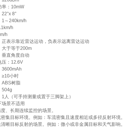
率：10mW
2°x 8°
～240km/h
1km/h
m/h
：正表示靠近雷达运动，负表示远离雷达运动
大于等于200m
：垂直角度自动
压：12.6V
600mAh
≥10小时
ABS树脂
504g
：1人（可手持测量或置于三脚架上）
下场景不适用
高精度、长期连续监控的场景。
标或密集目标环境。例如：车流密集且速度相近或多径反射环境。
提供清晰目标反射的场景。例如：微小或非金属目标和天气影响。