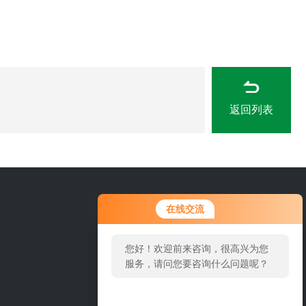
返回列表
您好！欢迎前来咨询，很高兴为您
15666889815
在线交流
服务，请问您要咨询什么问题呢？
您好，看您停留很久了，是否找到
了需求产品，您可以直接在线与我
联系！