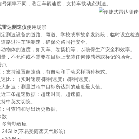
信号频率不同，测定车辆速度，支持车载动态测速。
式雷达测速仪
使用场景
有固定测速设备的道路、弯道、学校或事故多发路段，临时设立检
山区道路过往车辆测速，确保公路同行安全。
内移动物体的速度，如叉车、卷扬机等，以确保生产安全和效率。
触测量，不允许或不需要在目标上安装任何传感器或标记的场合。
特点
设置：支持设置超速值，有自动和手动采样两种模式。
超速比：（实时速度-限制速度）/限制速度。
示最大超速：测量过程中目标所达到的速度最大值。
示最近三条超速数据：超速时间、超速值。
支持中英文切换。
数据：可查询和导出历史数据。
参数
：多普勒效应
24GHz(不易受雨雾天气影响)
≤20dBm