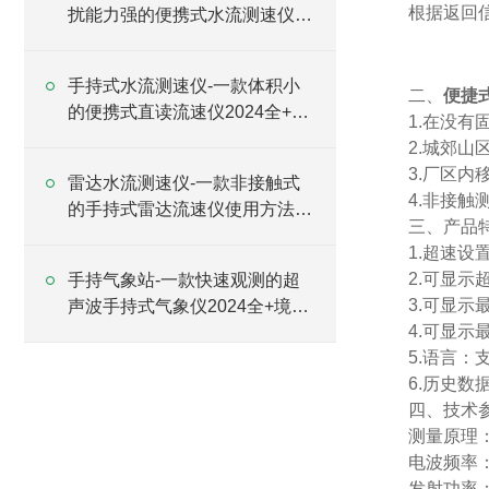
根据返回
扰能力强的便携式水流测速仪
2024全+境+派+送
手持式水流测速仪-一款体积小
二、
便捷
的便携式直读流速仪2024全+境
1.在没
+派+送
2.城郊
3.厂区
雷达水流测速仪-一款非接触式
4.非接
的手持式雷达流速仪使用方法
三、产品
2024全+境+派+送
1.超速
2.可显示
手持气象站-一款快速观测的超
3.可显
声波手持式气象仪2024全+境
4.可显
+派+送
5.语言：
6.历史
四、技术
测量原理
电波频率：
发射功率：