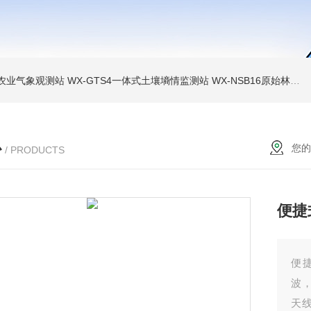
色农业气象观测站
WX-GTS4一体式土壤墒情监测站
WX-NSB16原始林区鸟类AI监测设备
心
您的
/ PRODUCTS
便捷
便
波
天