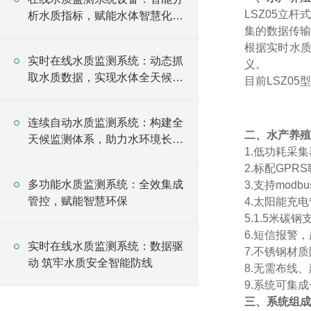
LSZ05立杆
析水质指标，赋能水体智慧化治
集的数据传输
理
根据实时水
实时在线水质监测系统：动态抓
义。
取水质数据，实现水体全天候监
目前LSZ0
测
连续自动水质监测系统：构建全
二、
水产养殖
天候监测体系，助力水环境长效
1.低功耗采
治理
2.标配GP
多功能水质监测系统：全效集成
3.支持modb
管控，赋能智慧环保
4.太阳能充
5.1.5米碳钢
6.短信报警
实时在线水质监测系统：数据驱
7.
不锈钢
材质
动 筑牢水质安全智能防线
8.无需布线
9.系统可集
三、系统组成