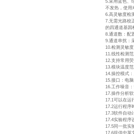
5.采用蓝色
不发热，使用
6.高灵敏度
7.无需光路
的四通道基因
8.通道数：配
9.通道串扰
10.检测灵敏
11.线性检测
12.支持常用荧光染
13.模块温度范
14.操控模式
15.接口：电脑
16.工作噪音
17.操作分析
17.1可以在
17.2运行
17.3软件
17.4实验程
17.5同一
17.6提供中