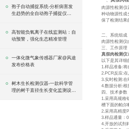
孢子自动捕捉系统-分析病害发
肉源性检测仪
生趋势的全自动孢子捕捉仪
种动物源性成
保了检测结果
2025全+境+派+送
高智能负氧离子在线监测站：自
二、系统组成
动预警，强化生态精准管理
肉源性检测仪由
三、工作原理
真假肉检测仪
一体化微气象传感器厂家@风途
以下是其详细
发布价格表
1.样品准备:
2.PCR反应
3.实时检测:
树木生长检测仪器-一款科学管
4.数据分析
理的树干直径生长变化监测设备
四、技术参数
2025全+境+派+送
1.采用高规
槽下面的帕尔
2.采用高精度
3.样品通量：0
4.开放的试剂