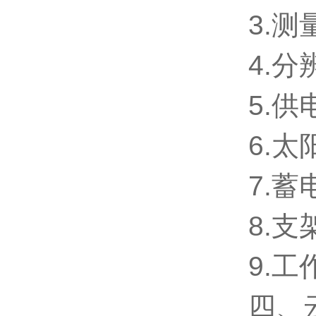
3.测
4.分
5.
6.太
7.蓄
8.
9.工
四、