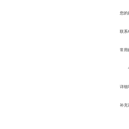
您的
联系
常用
详细
补充