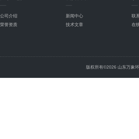
公司介绍
新闻中心
联
荣誉资质
技术文章
在
版权所有©2026 山东万象环境科