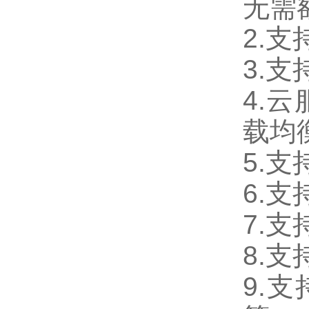
无需
2.
3.
4.
载均
5.
6.
7.
8.
9.支