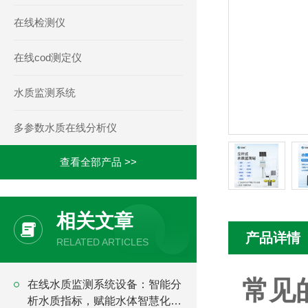
在线检测仪
在线cod测定仪
水质监测系统
多参数水质在线分析仪
查看全部产品 >>
相关文章
产品详情
RELATED ARTICLES
常见
在线水质监测系统设备：智能分
析水质指标，赋能水体智慧化治