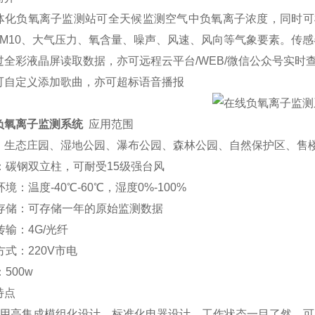
体化负氧离子监测站可全天候监测空气中负氧离子浓度，同时可
5、PM10、大气压力、氧含量、噪声、风速、风向等气象要素。
过全彩液晶屏读取数据，亦可远程云平台/WEB/微信公众号实时
可自定义添加歌曲，亦可超标语音播报
负氧离子监测系统
应用范围
、生态庄园、湿地公园、瀑布公园、森林公园、自然保护区、售
：碳钢双立柱，可耐受15级强台风
境：温度-40℃-60℃，湿度0%-100%
据存储：可存储一年的原始监测数据
传输：4G/光纤
方式：220V市电
500w
特点
采用高集成模组化设计，标准化电器设计，工作状态一目了然，可