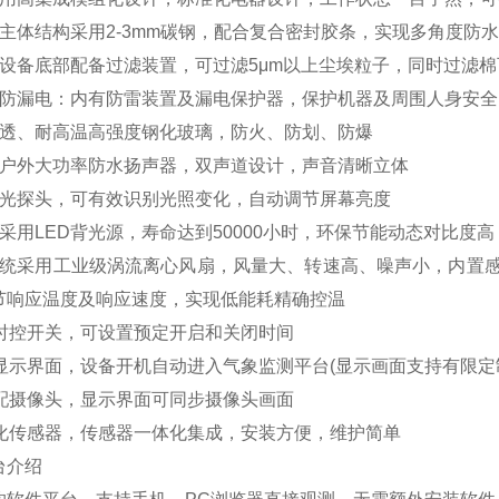
：主体结构采用2-3mm碳钢，配合复合密封胶条，实现多角度防水
：设备底部配备过滤装置，可过滤5μm以上尘埃粒子，同时过滤
、防漏电：内有防雷装置及漏电保护器，保护机器及周围人身安全
高透、耐高温高强度钢化玻璃，防火、防划、防爆
：户外大功率防水扬声器，双声道设计，声音清晰立体
感光探头，可有效识别光照变化，自动调节屏幕亮度
采用LED背光源，寿命达到50000小时，环保节能动态对比度
系统采用工业级涡流离心风扇，风量大、转速高、噪声小，内置
节响应温度及响应速度，实现低能耗精确控温
置时控开关，可设置预定开启和关闭时间
彩显示界面，设备开机自动进入气象监测平台(显示画面支持有限定
选配摄像头，显示界面可同步摄像头画面
体化传感器，传感器一体化集成，安装方便，维护简单
台介绍