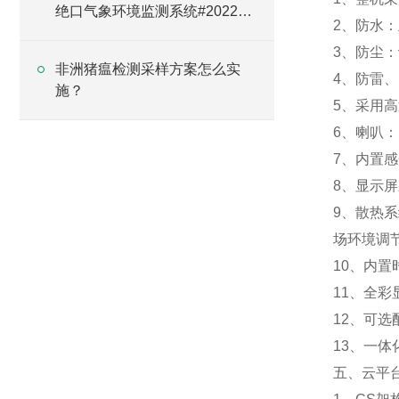
绝口气象环境监测系统#2022已
2、防水
更新
3、防尘
非洲猪瘟检测采样方案怎么实
4、防雷
施？
5、采用
6、喇叭
7、内置
8、显示屏
9、散热
场环境调
10、内
11、全
12、可
13、一
五、云平