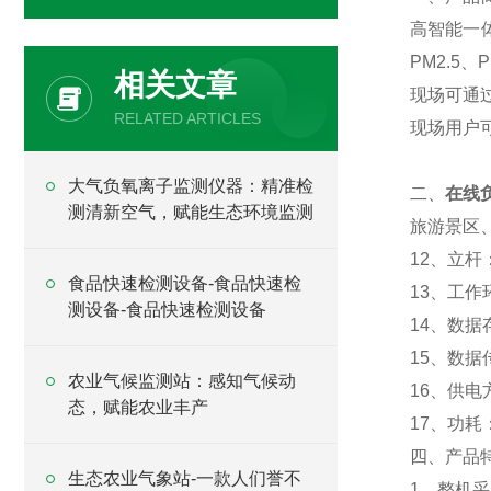
高智能一
PM2.
相关文章
现场可通
RELATED ARTICLES
现场用户
大气负氧离子监测仪器：精准检
二、
在线
测清新空气，赋能生态环境监测
旅游景区
12、立杆
食品快速检测设备-食品快速检
13、工作环
测设备-食品快速检测设备
14、数
15、数据
农业气候监测站：感知气候动
16、供电
态，赋能农业丰产
17、功耗：
四、产品
生态农业气象站-一款人们誉不
1、整机