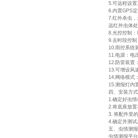
5.可远程设
6.内置GP
7.红外杀虫
远红外虫体处
8.光控控制
9.去时段控
10.雨控系
11.电源：电
12.防雷装
13.可增设
14.网络模
15.测报灯
四、安装方式
1.确定好虫
2.将底座放
3. 将配件
4.确定并测
五、虫情测报
虫情测报平台