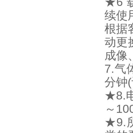
★6
续使
根据
动更
成像
7.气
分钟
★8
～10
★9