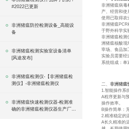
非洲猪瘟病毒
#2022已更新
产、经营和使
使用已取得农
非洲猪瘟PC
非洲猪瘟防控检测设备_高能设
于野外科学实
备
非洲猪瘟检测
洲猪瘟核酸现
宰场、食品加
非洲猪瘟检测实验室设备清单
实验员需要经
[风途发布]
系统组成：单
非洲猪瘟检测仪-【非洲猪瘟检
测仪】-非洲猪瘟检测仪
二、
非洲猪瘟
1.智能操作
A程序更新与
非洲猪瘟快速检测仪器-检测准
操作效率。
确的非洲猪瘟检测仪器生产厂家
B操作简单：
2.精准稳定的
2024全+境+派+送
A长久精准的温
越，长期使用