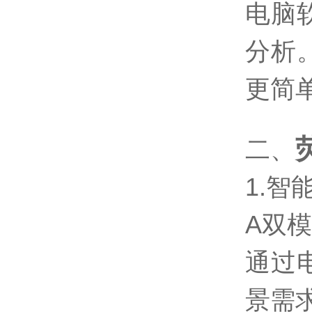
电脑
分析
更简
二、
1.
A双
通过
景需