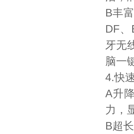
B丰
DF、
牙无
脑一
4.
A升
力，
B超