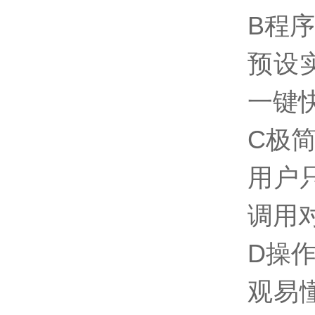
B程
预设
一键
C极
用户
调用
D操
观易