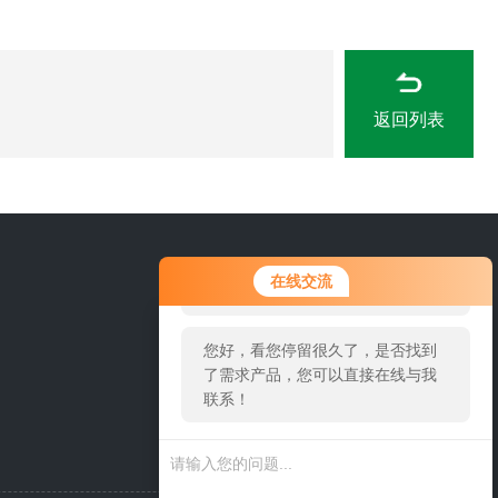
返回列表
您好！欢迎前来咨询，很高兴为您
15666889815
在线交流
服务，请问您要咨询什么问题呢？
您好，看您停留很久了，是否找到
了需求产品，您可以直接在线与我
联系！