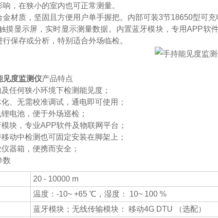
影响，在狭小的室内也可正常测量。
合金材质，坚固且方便用户单手握把。内部可装3节18650型可
5吋触摸显示屏，实时显示测量数据。内置蓝牙模块，专用APP
进行保存或分析，特别适合外场临检。
能见度监测仪
产品特点
室内及任何狭小环境下检测能见度；
一体化、无需校准调试，通电即可使用；
电锂电池，便于外场巡检；
牙模块，专业APP软件及物联网平台；
手持移动中检测也可固定安装在脚架上；
业仪器箱，便携而安全；
参数
20 - 10000 m
温度：-10~ +65 ℃，湿度： 10~ 100 %
蓝牙模块；无线传输模块： 移动4G DTU （选配）