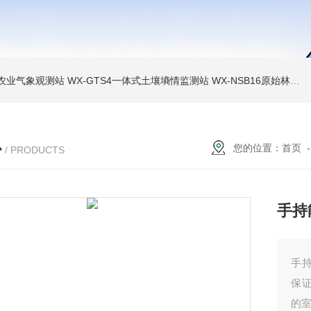
色农业气象观测站
WX-GTS4一体式土壤墒情监测站
WX-NSB16原始林区鸟类AI监测设备
心
您的位置：
首页
/ PRODUCTS
手持
手
保
的