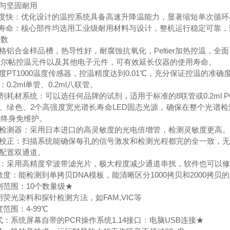
效与坚固耐用
度快：优化设计的温控系统具备高速升降温能力，显著缩短单次循环
用寿命：核心部件均选用工业级耐用材料与设计，整机运行稳定可靠，
参数
规格铝合金样品槽，热导性好，耐腐蚀抗氧化，Peltier加热控温
帕尔帖控温元件以及其他电子元件，可有效延长仪器的使用寿命。
精度PT1000温度传感器，控温精度达到0.01℃，充分保证控温的准确
：0.2ml单管、0.2ml八联管。
试剂耗材系统：可以选任何品牌的试剂，适用于标准的8联管或0.2ml P
色、绿色、2个高强度宽光谱长寿命LED固态光源，确保在整个光谱
，终身免维护。
度检测器：采用日本进口的高灵敏度的光电倍增管，检测灵敏度更高。
路校正：扫描系统能确保每孔的信号激发和检测光程都完的全一致，
：配置双通道。
扰：采用高精度窄波带滤光片，极大程度减少通道串扰，软件也可以
灵敏度：能检测到单拷贝DNA模板，能清晰区分1000拷贝和2000拷贝的
检测范围：10个数量级★
常用荧光染料和探针检测方法，如FAM,VIC等
度范围：4-99℃
模式：系统屏幕自带的PCR操作系统1.14接口：电脑USB连接★