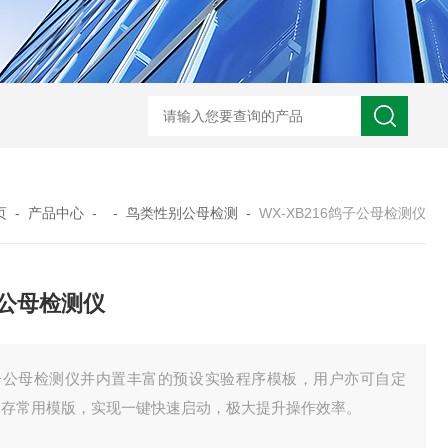
WX-WMSM微型多参数水质监测站
WX-BN20能见度监测仪
WX-H
页
-
产品中心
- -
鸟类性别公母检测
-
WX-XB216鸽子公母检测仪
公母检测仪
子公母检测仪并内置丰富的预设实验程序模板，用户亦可自定
保存常用模版，实现一键快速启动，极大提升操作效率。