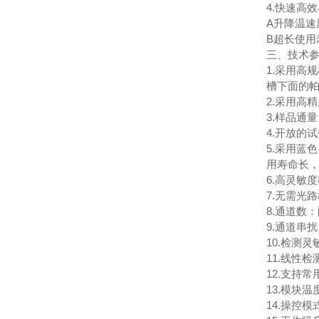
4.快速高
A升降温速
B超长使
三、技术
1.采用高
槽下面的
2.采用高
3.样品通量
4.开放的
5.采用蓝
用寿命长
6.高灵敏
7.无需光
8.通道数
9.通道串
10.检测
11.线性
12.支持
13.模块温
14.操控