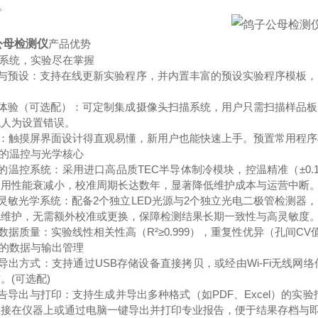
%。
公母检测仪
产品优势
作系统，实验尽在掌握
新与预设：支持在线更新实验程序，并内置丰富的预设实验程序模板
。
动体验（可选配）：可定制集成摄像头扫描系统，用户只需扫描样品
免人为设置错误。
单：触摸屏界面设计得直观易懂，新用户也能快速上手。预置常用程序
定的温控与光学核心
的温控系统：采用进口高品质TEC半导体制冷模块，控温精准（±0.1
使用性能衰减小，校准周期长达数年，显著降低维护成本与运营中断
灵敏光学系统：配备2个独立LED光源与2个独立光电二极管检测器
免维护，无需额外校准或更换，保障检测结果长期一致性与高灵敏度
数据质量：实验线性相关性高（R²≥0.999），重复性优异（孔间
捷的数据与输出管理
导出方式：支持通过USB存储设备直接拷贝，或经由Wi-Fi无线
。(可选配)
告导出与打印：支持生成并导出多种格式（如PDF、Excel）的实
直接在仪器上或通过电脑一键导出并打印专业报告，便于结果存档与