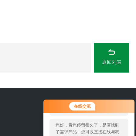
返回列表
您好！欢迎前来咨询，很高兴为您
15666889815
在线交流
服务，请问您要咨询什么问题呢？
您好，看您停留很久了，是否找到
了需求产品，您可以直接在线与我