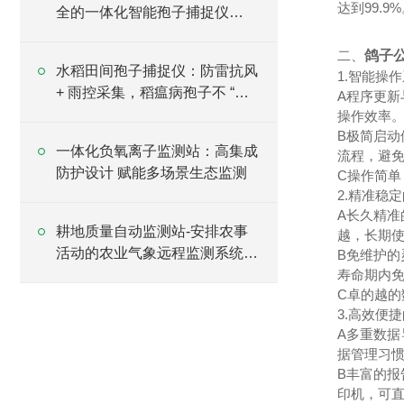
达到99.9
全的一体化智能孢子捕捉仪
2025（万象推荐）
二、
鸽子
水稻田间孢子捕捉仪：防雷抗风
1.智能操
+ 雨控采集，稻瘟病孢子不 “漏
A程序更
网”
操作效率
B极简启
一体化负氧离子监测站：高集成
流程，避
防护设计 赋能多场景生态监测
C操作简
2.精准稳
A长久精准
耕地质量自动监测站-安排农事
越，长期
活动的农业气象远程监测系统
B免维护的
2024全+境+派+送
寿命期内
C卓的越的
3.高效便
A多重数据
据管理习惯
B丰富的报
印机，可