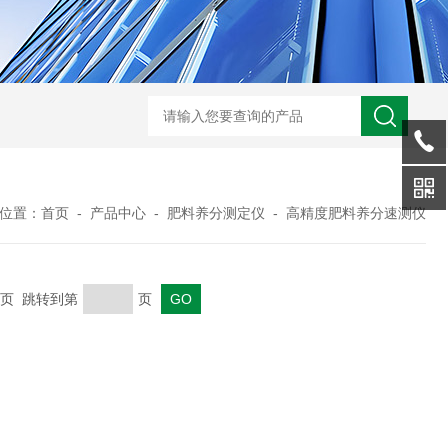
WX-WMSM微型多参数水质监测站
WX-BN20能见度监测仪
WX-H
位置：
首页
-
产品中心
-
肥料养分测定仪
-
高精度肥料养分速测仪
 末页 跳转到第
页