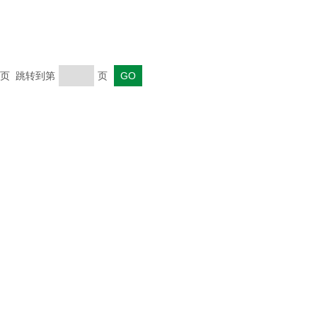
 末页 跳转到第
页