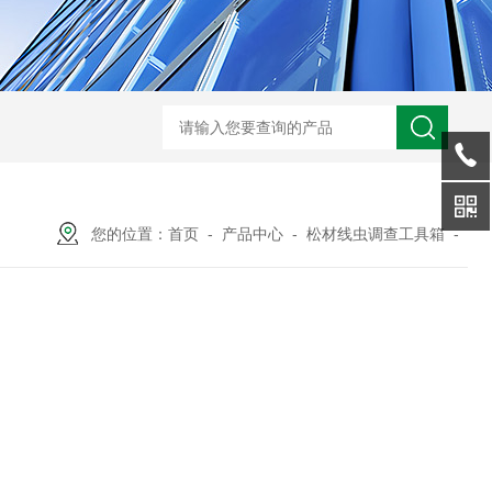
WX-WMSM微型多参数水质监测站
WX-BN20能见度监测仪
WX-H
您的位置：
首页
-
产品中心
-
松材线虫调查工具箱
-