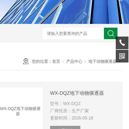
WX-WMSM微型多参数水质监测站
WX-BN20能见度监测仪
WX-H
您的位置：
首页
-
产品中心
-
地下动物驱逐器
-
WX-DQZ地下动物驱逐器
型号：WX-DQZ
厂商性质：生产厂家
更新时间：2026-05-18