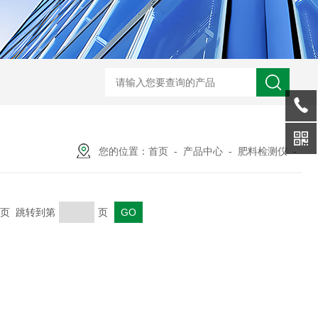
WX-NSB16生态保护区鸟类智能识别终端
WX-WY温盐仪
您的位置：
首页
-
产品中心
-
肥料检测仪
-
 末页 跳转到第
页