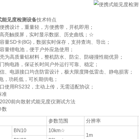
式能见度检测设备
技术特点
化便携设计，重量轻，方便携带，开机即用；
1寸高亮触摸屏，实时显示数据、历史曲线；
☆
容量SD卡(8G)，数据实时保存，支持查询、导出；
大容量锂电池，便于户外应急使用；
外壳为高质量铝材料，整机防水、防尘、防碰撞性能优异；
看门狗电路，保证长时间户外运行可靠、稳定；
通信、电源接口均含防雷设计，极大限度降低雷击、静电损害；
供电，功耗低，可长期供电；
口使用RS232，主动上传，无需适配协议；
标准
36-2020前向散射式能见度仪测试方法
参数
参数范围
分辨率
BN10
10km☆
1m