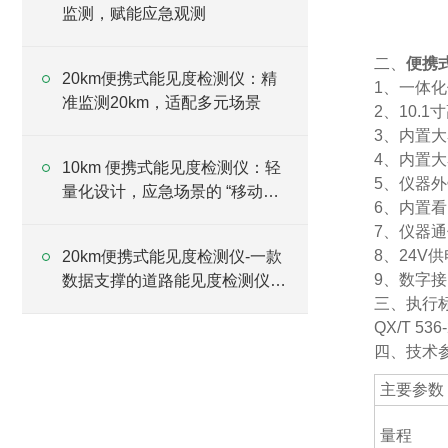
监测，赋能应急观测
二、
便携
20km便携式能见度检测仪：精
1、一体
准监测20km，适配多元场景
2、10.
3、内置大
4、内置
10km 便携式能见度检测仪：轻
5、仪器
量化设计，应急场景的 “移动监
6、内置
测站”
7、仪器
8、24V
20km便携式能见度检测仪-一款
9、数字接
数据支撑的道路能见度检测仪
三、执行
2025全+境+派+送
QX/T 5
四、技术
主要参数
量程