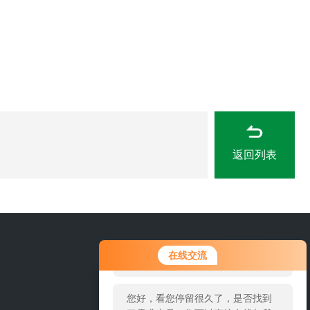
返回列表
您好！欢迎前来咨询，很高兴为您
15666889815
在线交流
服务，请问您要咨询什么问题呢？
您好，看您停留很久了，是否找到