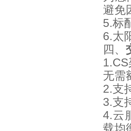
精准测报，覆盖全场景低能见度
避免
气象监测
5.标
罐区气象监测装置：捕捉储罐微
气象，规避油气扩散安全隐患
6.
四、
智能生态气象监测系统：联动气
象空气数据，赋能生态智能管控
1.
无需
智能综合气象站：整合多维监测
数据，构建智能气象监测体系
2.
3.
4.
载均