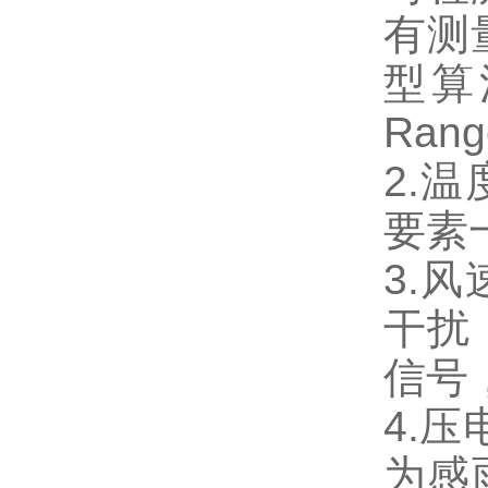
有测
校园气象观测站
型算法
校园气象站
Rang
超声波气象站
2.
查看全部产品 >>
要素
3.
相关文章
RELATED ARTICLES
干扰
信号
便携式自动气象站：轻量化快速
布设，填补野外应急气象监测空
4.
白
为感
10km能见度监测站：全域量程