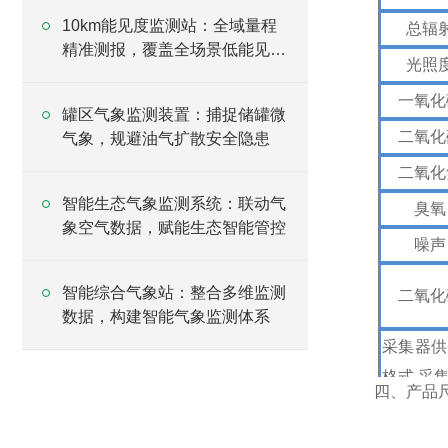
10km能见度监测站：全域量程
总辐
精准测报，覆盖全场景低能见度
光照
气象监测
一氧化
罐区气象监测装置：捕捉储罐微
二氧化
气象，规避油气扩散安全隐患
二氧化
智能生态气象监测系统：联动气
臭氧
象空气数据，赋能生态智能管控
噪声
智能综合气象站：整合多维监测
二氧化
数据，构建智能气象监测体系
采集器供电
格式,采集
四、产品
传感器mo
置接口：G