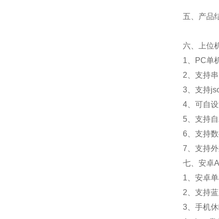
太阳能供
五、产品
100A
六、上位
数据上传间
1、PC
7寸安卓触
2、支持
3、支持js
4、可自设
5、支持
6、支持
7、支持外置
七、安卓A
1、安卓
2、支持
3、手机