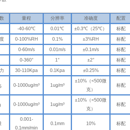
数
量程
分辨率
准确度
配置
-40-60℃
0.01℃
±0.3℃（25℃）
标配
度
0-100%RH
0.1%
±3%RH
标配
0-60m/s
0.01m/s
±0.1m/s
标配
0-360°
1°
±2°
标配
力
30-110Kpa
0.1Kpa
±0.25%
标配
±10%（<500微
0-1000ug/m³
1ug/m³
标配
5
克）
±10%（<500微
0-1000ug/m³
1ug/m³
标配
0
克）
0.001-
量
0.1mm
10%
标配
0.1mm/min