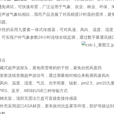
站
免调试，可快速布置，广泛运用于气象、农业、林业、环保、
超声波气象站相比，我司产品克服了对高精度计时器的需求，避
问题。
新性的采用九要素一体式传感器，可对风速、风向、温度、湿度、气
，可实现户外气象参数24小时连续在线监测，通过数字量通讯接
特点
隐藏式超声波探头，避免雨雪堆积的干扰，避免自然风遮挡
为发射连续变频超声波信号，通过测量相对相位来检测风速风向
风向、温度、湿度、气压、光学雨量、辐射、pm2.5、pm10九
PRS、蓝牙、485转USB三种传输方式
碳钢支架，顶部无需法兰盘可直接套接传感器
外壳采用进口ASA材质，更有效对抗盐雾等环境，防护等级达到I
参数