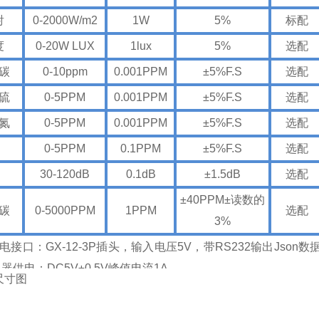
射
0-2000W/m2
1W
5%
标配
度
0-20W LUX
1lux
5%
选配
碳
0-10ppm
0.001PPM
±5%F.S
选配
硫
0-5PPM
0.001PPM
±5%F.S
选配
氮
0-5PPM
0.001PPM
±5%F.S
选配
0-5PPM
0.1PPM
±5%F.S
选配
30-120dB
0.1dB
±1.5dB
选配
±40PPM±读数的
碳
0-5000PPM
1PPM
选配
3%
接口：GX-12-3P插头，输入电压5V，带RS232输出Json数
器供电：DC5V±0.5V峰值电流1A
尺寸图
dbus、485接口：GX-12-4P插头，输出供电电压12V/1A,设备
X-12-4P插头，输入电压5V