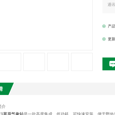
通
产
更
情
简介
X9
草原气象站
是一款高度集成、低功耗、可快速安装、便于野外