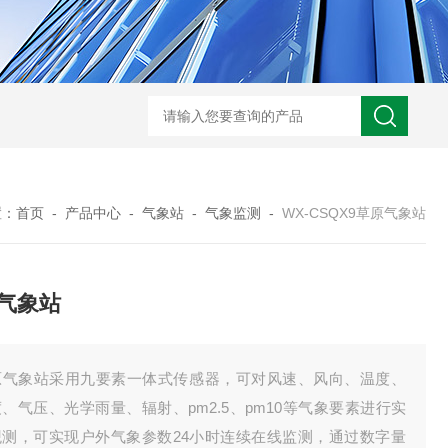
WX-WMSM微型多参数水质监测站
WX-BN20能见度监测仪
WX-H
置：
首页
-
产品中心
-
气象站
-
气象监测
-
WX-CSQX9草原气象站
气象站
原气象站采用九要素一体式传感器，可对风速、风向、温度、
、气压、光学雨量、辐射、pm2.5、pm10等气象要素进行实
观测，可实现户外气象参数24小时连续在线监测，通过数字量