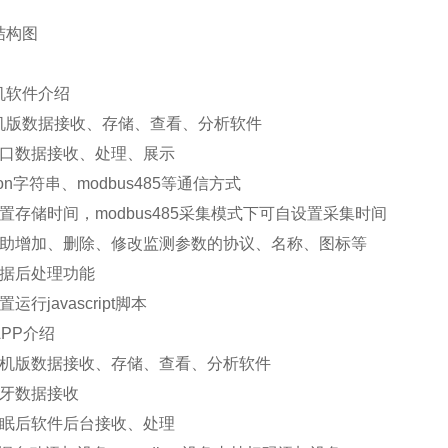
电、配置铅酸电池，可选配30W 20AH/50W 40AH/100
结构图
H.充电控制器：150W，MPPT自动功率点跟踪，效率提高20%
机软件介绍
隔：30s-65535s可调
单机版数据接收、存储、查看、分析软件
屏，屏幕尺寸：1024*600 RGB LCD
串口数据接收、处理、展示
on字符串、modbus485等通信方式
置存储时间，modbus485采集模式下可自设置采集时间
自助增加、删除、修改监测参数的协议、名称、图标等
数据后处理功能
运行javascript脚本
PP介绍
单机版数据接收、存储、查看、分析软件
蓝牙数据接收
休眠后软件后台接收、处理