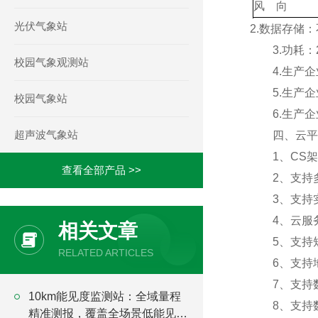
风 向
光伏气象站
雨 量
2.数据存储：
3.功耗：2
校园气象观测站
4.生产企业
5.生产企
校园气象站
6.生产企业
超声波气象站
四、云平
1、CS架
查看全部产品 >>
2、支持多
3、支持实
4、云服务
相关文章
5、支持短
RELATED ARTICLES
6、支持地
7、支持数
10km能见度监测站：全域量程
8、支持数
精准测报，覆盖全场景低能见度