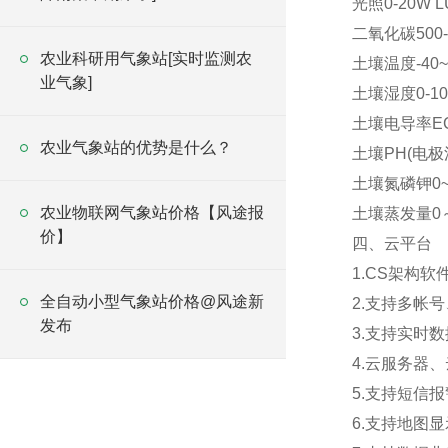
光照0-20W L
二氧化碳500-
农业科研用气象站[实时监测农
土壤温度-40~8
业气象]
土壤湿度0-10
土壤电导率EC0-
农业气象站的优势是什么？
土壤PH(电极法)
土壤氮磷钾0~19
农业物联网气象站价格【风途报
土壤蒸发量0～7
价】
四、云平台
1.CS架构
全自动小型气象站价格@风途新
2.支持多帐
发布
3.支持实时
4.云服务器
5.支持短信
6.支持地图