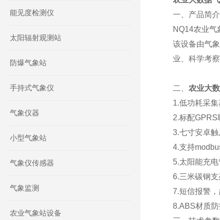
能见度检测仪
一、产品简介
NQ14农业
太阳辐射观测站
该设备由气象
业、科学考察
防爆气象站
手持式气象仪
二、
农业大数
1.低功耗采集
气象仪器
2.标配GP
3.七寸安卓触屏
小型气象站
4.支持modb
5.太阳能充
气象仪传感器
6.三米碳钢
气象监测
7.短信报警
8.ABS材质
农业气象站设备