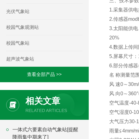
三、技术参数
1.采集器供电
光伏气象站
2.传感器mod
校园气象观测站
3.太阳能供电
20%
校园气象站
4.数据上传间
5.屏幕尺寸：10
超声波气象站
6.部分传感
查看全部产品 >>
名 称测量范围
风 速0～30m/s0
风 向0～360°(
相关文章
空气温度-40-8
RELATED ARTICLES
空气湿度0-10
大气压力30-11
一体式六要素自动气象站[提醒
雨量≦4mm/mi
降雨集中期来了]