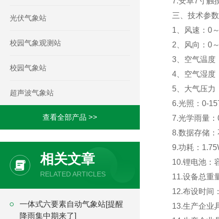
7.安卓7寸触
三、技术参数
光伏气象站
1、风速：0～60m
校园气象观测站
2、风向：0～36
3、空气温度：-4
校园气象站
4、空气湿度：0-
5、大气压力：30
超声波气象站
6.光照：0-157
查看全部产品 >>
7.光学雨量：0-
8.数据存储：
9.功耗：1.75
相关文章
10.锂电池：
RELATED ARTICLES
11.设备总重量
12.布设时间
一体式六要素自动气象站[提醒
13.生产企
降雨集中期来了]