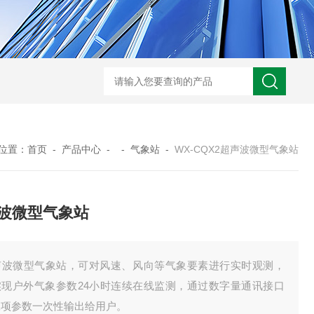
WX-NSB16生态保护区鸟类智能识别终端
WX-WY温盐仪
位置：
首页
-
产品中心
- -
气象站
-
WX-CQX2超声波微型气象站
波微型气象站
声波微型气象站，可对风速、风向等气象要素进行实时观测，
实现户外气象参数24小时连续在线监测，通过数字量通讯接口
二项参数一次性输出给用户。