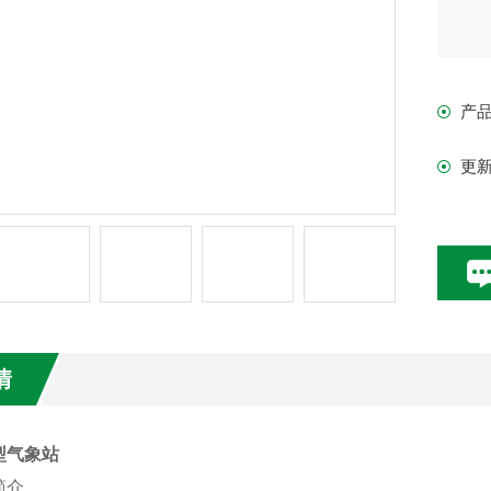
产
更
情
型气象站
简介