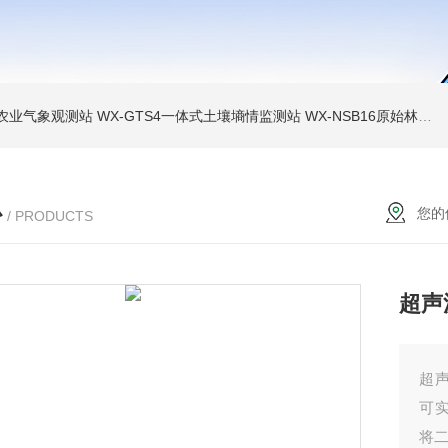
色农业气象观测站
WX-GTS4一体式土壤墒情监测站
WX-NSB16原始林区鸟类AI监测设备
心
您的
/ PRODUCTS
超声
超
可
将