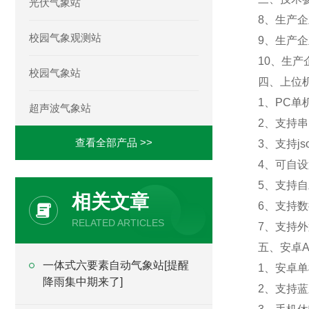
光伏气象站
8、生产
校园气象观测站
9、生产
10、生产
校园气象站
四、上位
1、PC
超声波气象站
2、支持
查看全部产品 >>
3、支持js
4、可自设
5、支持
相关文章
6、支持
RELATED ARTICLES
7、支持外置
五、安卓A
一体式六要素自动气象站[提醒
1、安卓
降雨集中期来了]
2、支持