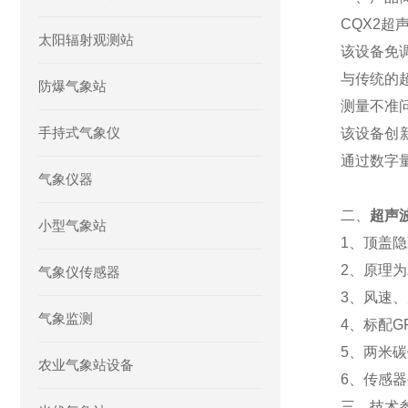
CQX2
太阳辐射观测站
该设备免
与传统的
防爆气象站
测量不准
手持式气象仪
该设备创
通过数字
气象仪器
二、
超声
小型气象站
1、顶盖
2、原理
气象仪传感器
3、风速
气象监测
4、标配G
5、两米
农业气象站设备
6、传感器
三、技术