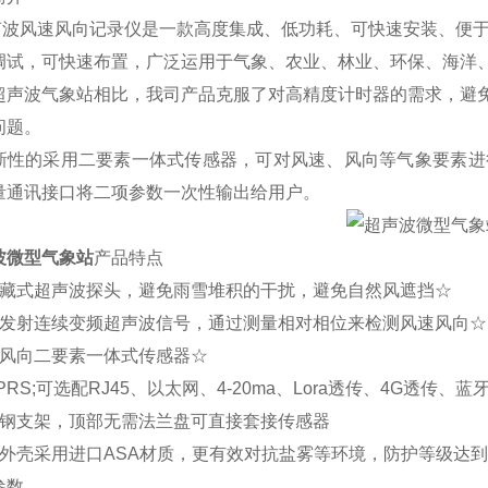
超声波风速风向记录仪是一款高度集成、低功耗、可快速安装、便
调试，可快速布置，广泛运用于气象、农业、林业、环保、海洋
超声波气象站相比，我司产品克服了对高精度计时器的需求，避
问题。
新性的采用二要素一体式传感器，可对风速、风向等气象要素进
量通讯接口将二项参数一次性输出给用户。
波微型气象站
产品特点
隐藏式超声波探头，避免雨雪堆积的干扰，避免自然风遮挡☆
为发射连续变频超声波信号，通过测量相对相位来检测风速风向☆
、风向二要素一体式传感器☆
PRS;可选配RJ45、以太网、4-20ma、Lora透传、4G透传、
碳钢支架，顶部无需法兰盘可直接套接传感器
外壳采用进口ASA材质，更有效对抗盐雾等环境，防护等级达到I
参数