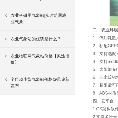
农业科研用气象站[实时监测农
业气象]
二、
农业环境
1、低功耗数
农业气象站的优势是什么？
2、标配GP
3、支持选配7寸
农业物联网气象站价格【风途报
4、支持mod
价】
5、太阳能充
6、三米碳钢
全自动小型气象站价格@风途新
7、超限后可
发布
8、ABS材
四、云平台
1.CS架构
2.支持多帐