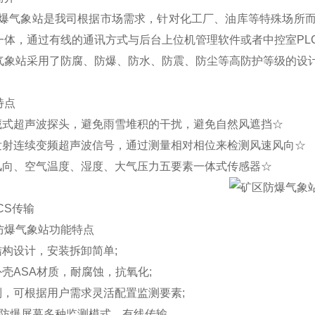
型防爆气象站是我司根据市场需求，针对化工厂、油库等特殊场所
一体，通过有线的通讯方式与后台上位机管理软件或者中控室PL
气象站采用了防腐、防爆、防水、防震、防尘等高防护等级的设
特点
隐藏式超声波探头，避免雨雪堆积的干扰，避免自然风遮挡☆
为发射连续变频超声波信号，通过测量相对相位来检测风速风向☆
、风向、空气温度、湿度、大气压力五要素一体式传感器☆
DCS传输
防爆气象站功能特点
结构设计，安装拆卸简单;
外壳ASA材质，耐腐蚀，抗氧化;
制，可根据用户需求灵活配置监测要素;
LED防爆屏幕多种监测模式，有线传输