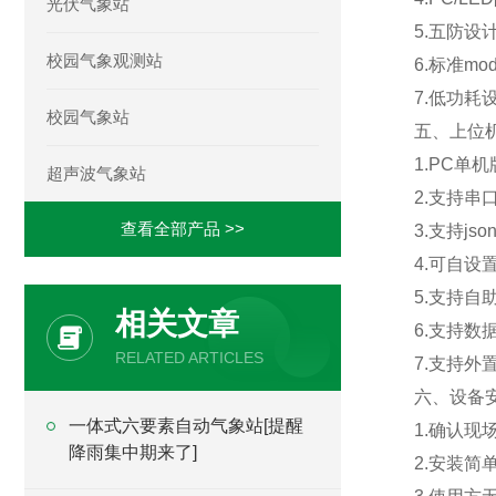
光伏气象站
5.五防设
校园气象观测站
6.标准m
7.低功耗设
校园气象站
五、上位
1.PC单
超声波气象站
2.支持串
查看全部产品 >>
3.支持js
4.可自设
5.支持
相关文章
6.支持数
RELATED ARTICLES
7.支持外置运
六、设备
一体式六要素自动气象站[提醒
1.确认
降雨集中期来了]
2.安装