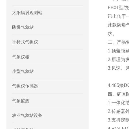
FB01
太阳辐射观测站
讯上传于
此款防爆
防爆气象站
求。
手持式气象仪
二、产品
1.顶盖
气象仪器
2.原理
3.风速
小型气象站
4.485接
气象仪传感器
四、矿区
气象监测
1.一体化
2.传感器
农业气象站设备
3.支持定
4.PC/