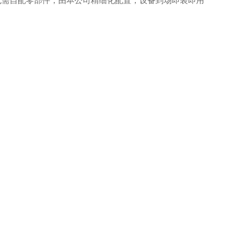
方无需自配零部件，由本公司精细化配置，设备到场即装即用