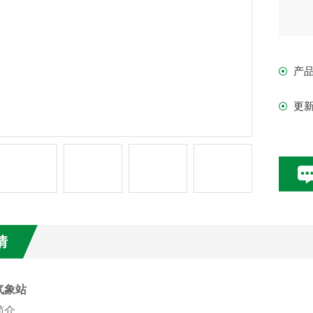
产
更
情
气象站
简介