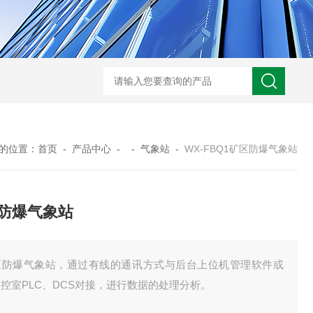
WX-WMSM微型多参数水质监测站
WX-BN20能见度监测仪
WX-H
的位置：
首页
-
产品中心
- -
气象站
-
WX-FBQ1矿区防爆气象站
防爆气象站
区防爆气象站，通过有线的通讯方式与后台上位机管理软件或
控室PLC、DCS对接，进行数据的处理分析。