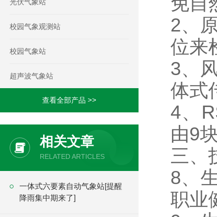
免自
光伏气象站
2、
校园气象观测站
位来
校园气象站
3、
超声波气象站
体式
查看全部产品 >>
4、
由9
相关文章
三、
RELATED ARTICLES
8、
一体式六要素自动气象站[提醒
职业
降雨集中期来了]