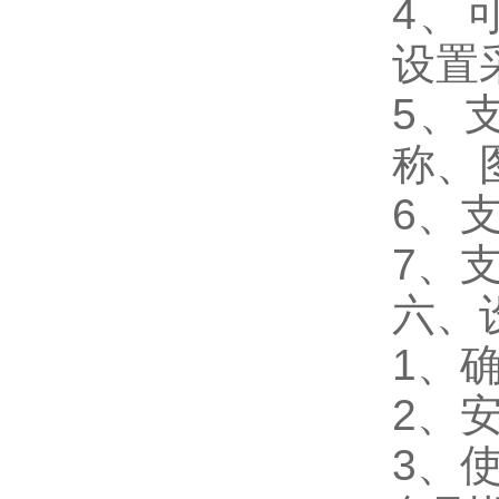
4、
设置
5、
称、
6、
7、支
六、
1、
2、
3、