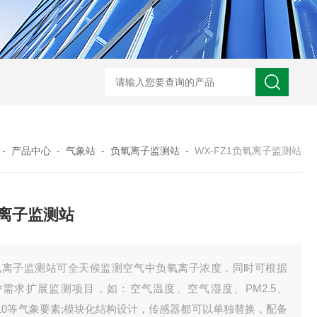
WX-WMSM微型多参数水质监测站
WX-BN20能见度监测仪
WX-H
-
产品中心
-
气象站
-
负氧离子监测站
-
WX-FZ1负氧离子监测站
离子监测站
氧离子监测站可全天候监测空气中负氧离子浓度，同时可根据
户需求扩展监测项目，如：空气温度、空气湿度、PM2.5、
10等气象要素;模块化结构设计，传感器都可以单独替换，配备