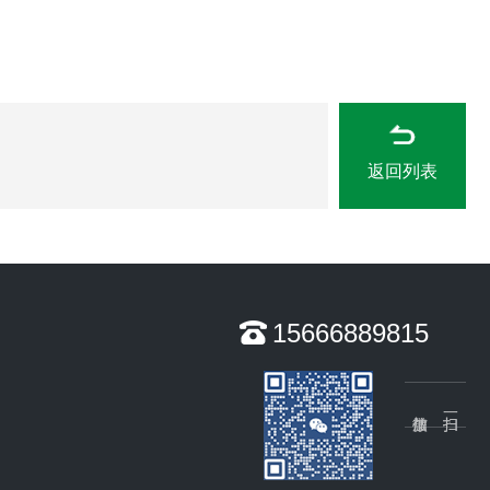
返回列表
15666889815