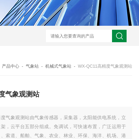
WX-WMSM微型多参数水质监测站
WX-BN20能见度监测仪
WX-H
-
产品中心
-
气象站
-
机械式气象站
-
WX-QC11高精度气象观测站
度气象观测站
精度气象观测站由气象传感器，采集器，太阳能供电系统，立
支架，云平台五部分组成。免调试，可快速布置，广泛运用于
吊、索道、船舶、气象、农业、林业、环保、海洋、机场、港