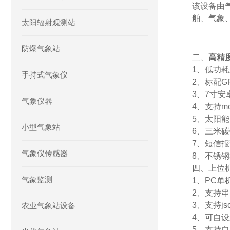
该设备由
舶、气象
太阳辐射观测站
防爆气象站
二、
高精
1、低功耗
手持式气象仪
2、标配G
3、7寸安卓
气象仪器
4、支持mo
5、太阳能
小型气象站
6、三米
7、短信
气象仪传感器
8、
不锈钢
四、上位
气象监测
1、PC
2、支持
3、支持js
农业气象站设备
4、可自设
5、支持