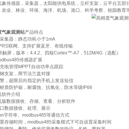
气象传感器，采集器，太阳能供电系统，立杆支架，云平台五部
、农业、林业、环保、海洋、机场、港口、科学考察、校园教育
度气象观测站
产品特点
采集器：静态功耗小于1mA
PRS联网、支持扩展蓝牙、有线传输
触屏，版本：4.4.2、四核Cortex™-A7，512M/4G（选配）
dbus485传感器扩展
充电管理MPPT自动功率点跟踪
碳钢支架，两节法兰盘对接
报警，超限后向指定的手机上发送短信
材质防护箱，耐腐蚀、抗氧化，防水等级IP66
机软件介绍
单机版数据接收、存储、查看、分析软件
串口数据接收、处理、展示
on字符串、modbus485等通信方式
置存储时间，modbus485采集模式下可自设置采集时间
自助增加、删除、修改监测参数的协议、名称、图标等