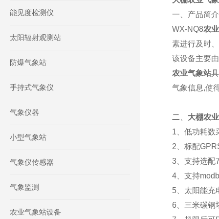
能见度检测仪
一、产品简介
WX-NQ8
农业
太阳辐射观测站
素进行及时、
该设备主要由
防爆气象站
农业气象站
具
手持式气象仪
气象信息,使
气象仪器
二、
大棚农业
1、低功耗数
小型气象站
2、标配GP
3、支持选配7寸
气象仪传感器
4、支持mod
气象监测
5、太阳能充
6、三米碳钢
农业气象站设备