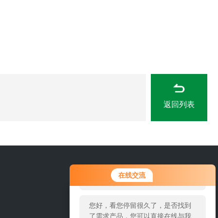
返回列表
您好！欢迎前来咨询，很高兴为您
15666889815
在线交流
服务，请问您要咨询什么问题呢？
您好，看您停留很久了，是否找到
了需求产品，您可以直接在线与我