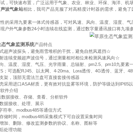
调试，可快速布置，广泛运用于气象、农业、林业、环保、海洋、机
超声波气象站
相比，我司产品克服了对高精度计时器的需求，避免了
性的采用九要素一体式传感器，可对风速、风向、温度、湿度、气压、
现户外气象参数24小时连续在线监测，通过数字量通讯接口将九项
生态气象监测系统
产品特点
藏式超声波探头，避免雨雪堆积的干扰，避免自然风遮挡☆
发射连续变频超声波信号，通过测量相对相位来检测风速风向☆
风向、温度、湿度、气压、光学雨量、总辐射、pm2.5、pm10九要素
RS；可选配RJ45、以太网、4-20ma、Lora透传、4G透传、蓝牙、
钢支架，顶部无需法兰盘可直接套接传感器
外壳采用进口ASA材质，更有效对抗盐雾等环境，防护等级达到IP65
机软件介绍
机版数据接收、存储、查看、分析软件
口数据接收、处理、展示
on字符串、modbus485等通信方式
置存储时间，modbus485采集模式下可自设置采集时间
助增加、删除、修改监测参数的协议、名称、图标等
据后处理功能