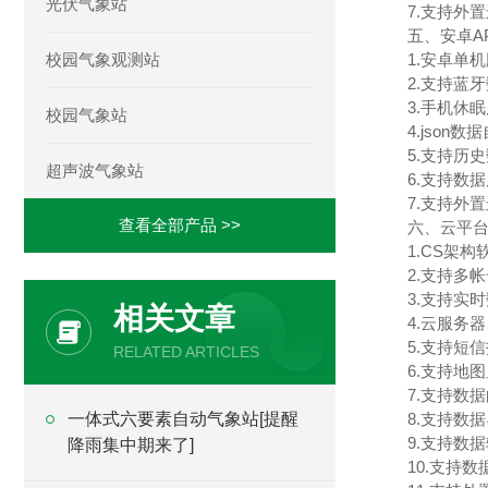
光伏气象站
7.支持外置运
五、安卓A
校园气象观测站
1.安卓单
2.支持蓝
3.手机休
校园气象站
4.json
5.支持历
超声波气象站
6.支持数
7.支持外置运
查看全部产品 >>
六、云平
1.CS架
2.支持多
3.支持实
相关文章
4.云服务
5.支持短
RELATED ARTICLES
6.支持地
7.支持数
一体式六要素自动气象站[提醒
8.支持数
9.支持数据
降雨集中期来了]
10.支持