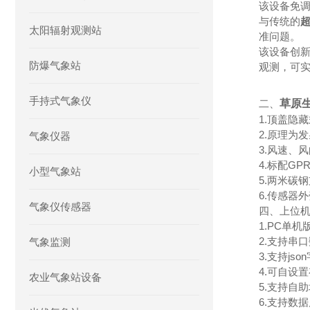
该设备免
与传统的
太阳辐射观测站
准问题。
该设备创新
防爆气象站
观测，可实
手持式气象仪
二、
草原
1.顶盖隐
2.原理为
气象仪器
3.风速、
4.标配GP
小型气象站
5.两米碳
6.传感器
气象仪传感器
四、上位
1.PC单
2.支持串
气象监测
3.支持js
4.可自设
农业气象站设备
5.支持自
6.支持数