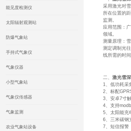
采用激光对雪
能见度检测仪
所在位置的距
监测。
太阳辐射观测站
应用范围：广
领域。
防爆气象站
测量原理：雪
测定调制光往
手持式气象仪
线所需的时间
气象仪器
二、
激光雪深
小型气象站
1、低功耗采
2、标配GP
气象仪传感器
3、安卓7寸触屏
4、支持mod
气象监测
5、太阳能充
6、三米碳钢
7、短信报警
农业气象站设备