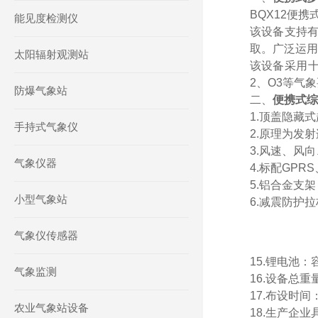
BQX12便
能见度检测仪
该设备支持有
取。广泛运用
太阳辐射观测站
该设备采用十
2、O3等气
防爆气象站
二、
便携式综
1.顶盖隐藏
手持式气象仪
2.原理为发
3.风速、风
气象仪器
4.标配GPR
5.铝合金支
小型气象站
6.减震防护
气象仪传感器
15.锂电池：
气象监测
16.设备总重
17.布设时
农业气象站设备
18.生产企