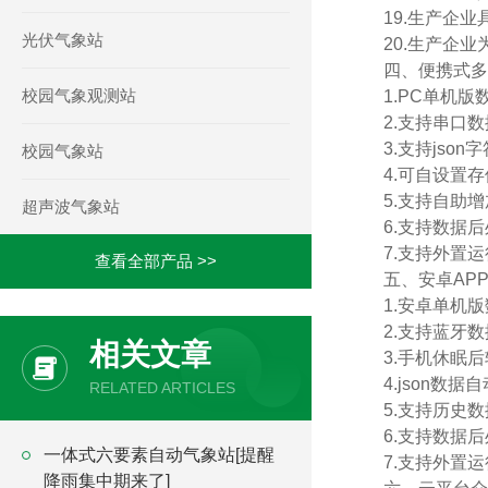
19.生产企
光伏气象站
20.生产企业
四、便携式多
校园气象观测站
1.PC单机
2.支持串口
3.支持json
校园气象站
4.可自设置存
5.支持自助
超声波气象站
6.支持数据
7.支持外置运行j
查看全部产品 >>
五、安卓AP
1.安卓单机
2.支持蓝牙
相关文章
3.手机休眠
4.json数
RELATED ARTICLES
5.支持历史
6.支持数据
一体式六要素自动气象站[提醒
7.支持外置运行j
降雨集中期来了]