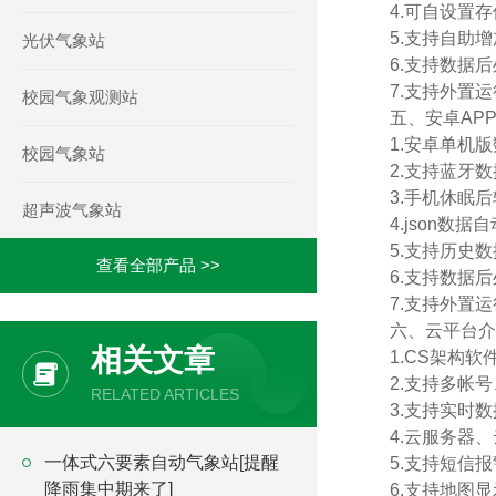
4.可自设置存
5.支持自助
光伏气象站
6.支持数据
7.支持外置运行j
校园气象观测站
五、安卓AP
1.安卓单机
校园气象站
2.支持蓝牙
3.手机休眠
超声波气象站
4.json数
5.支持历史
查看全部产品 >>
6.支持数据
7.支持外置运行j
六、云平台介
相关文章
1.CS架构
2.支持多帐
RELATED ARTICLES
3.支持实时
4.云服务器
一体式六要素自动气象站[提醒
5.支持短信
降雨集中期来了]
6.支持地图