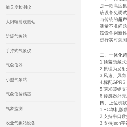
是一款高度集
能见度检测仪
该设备免调试
与传统的
超声
太阳辐射观测站
测量不准问题
该设备创新性
防爆气象站
进行实时观测
手持式气象仪
二、
一体化超
1.顶盖隐藏
气象仪器
2.原理为发
3.风速、风
小型气象站
4.标配GPR
5.两米碳钢
气象仪传感器
6.传感器外
四、上位机软
气象监测
1.PC单机
2.支持串口
农业气象站设备
3.支持json