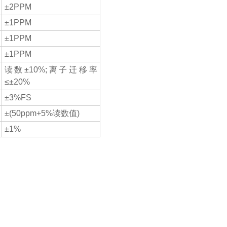
±2PPM
±1PPM
±1PPM
±1PPM
读数±10%;离子迁移率
≤±20%
±3%FS
±(50ppm+5%读数值)
±1%
证