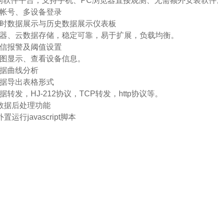
架构软件平台，支持手机、PC浏览器直接观测、无需额外安装软
多帐号、多设备登录
实时数据展示与历史数据展示仪表板
务器、云数据存储，稳定可靠，易于扩展，负载均衡。
短信报警及阈值设置
地图显示、查看设备信息。
数据曲线分析
数据导出表格形式
据转发，HJ-212协议，TCP转发，http协议等。
持数据后处理功能
置运行javascript脚本