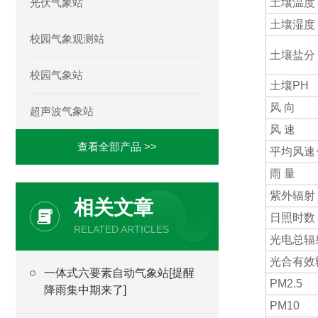
光伏气象站
土壤温度
土壤湿度
校园气象观测站
土壤盐分
校园气象站
土壤PH
风 向
超声波气象站
风 速
查看全部产品 >>
平均风速
雨 量
紫外辐射
相关文章
日照时数
RELATED ARTICLES
光电总辐
光合有效
一体式六要素自动气象站[提醒
PM2.5
降雨集中期来了]
PM10