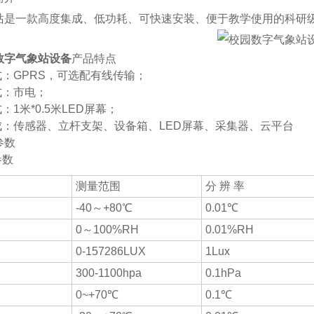
站是一款高度集成、低功耗、可快速安装、便于教学使用的科研
数字气象站设备
产品特点
式：GPRS，可选配有线传输；
式：市电；
式：1米*0.5米LED屏幕；
组成：传感器、立杆支架、设备箱、LED屏幕、采集器、云平台
参数
参数
测量范围
分 辨 率
-40～+80℃
0.01℃
0～100%RH
0.01%RH
0-157286LUX
1Lux
300-1100hpa
0.1hPa
0~+70℃
0.1℃