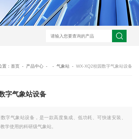
WX-ADCP-1走航式声学多普勒流速剖面仪
WX-NJD50交通能见度监测
位置：
首页
-
产品中心
- -
气象站
-
WX-XQ2校园数字气象站设备
数字气象站设备
园数字气象站设备，是一款高度集成、低功耗、可快速安装、
于教学使用的科研级气象站。