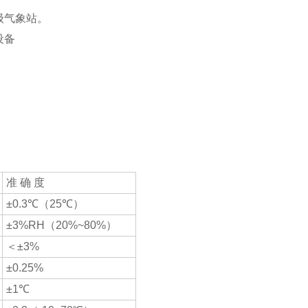
级气象站。
准 确 度
±0.3℃（25℃）
±3%RH（20%~80%）
＜±3%
±0.25%
±1℃