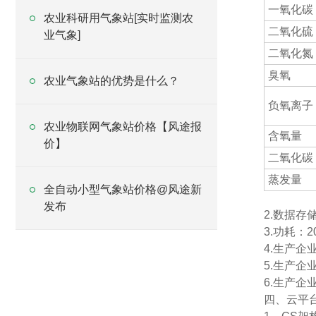
一氧化碳
农业科研用气象站[实时监测农
二氧化硫
业气象]
二氧化氮
臭氧
农业气象站的优势是什么？
负氧离子
农业物联网气象站价格【风途报
含氧量
价】
二氧化碳
蒸发量
全自动小型气象站价格@风途新
发布
2.数据存
3.功耗：2
4.生产
5.生产
6.生产企
四、云平