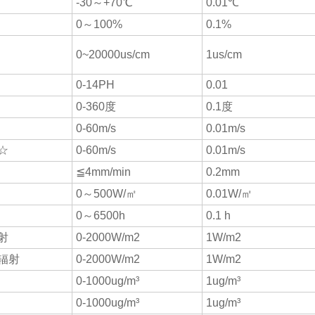
-30～+70℃
0.01℃
0～100%
0.1%
0~20000us/cm
1us/cm
0-14PH
0.01
0-360度
0.1度
0-60m/s
0.01m/s
☆
0-60m/s
0.01m/s
≦4mm/min
0.2mm
0～500W/㎡
0.01W/㎡
0～6500h
0.1 h
射
0-2000W/m2
1W/m2
辐射
0-2000W/m2
1W/m2
0-1000ug/m³
1ug/m³
0-1000ug/m³
1ug/m³